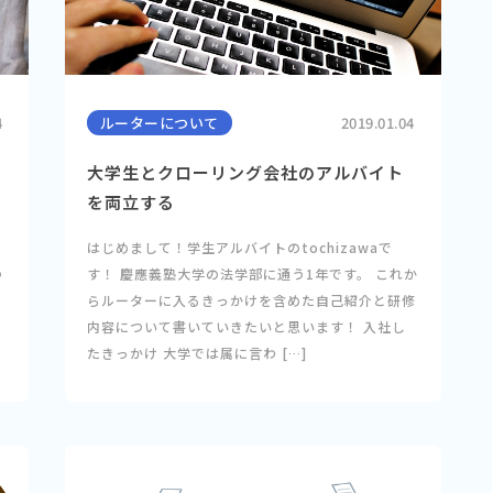
4
ルーターについて
2019.01.04
大学生とクローリング会社のアルバイト
を両立する
はじめまして！学生アルバイトのtochizawaで
つ
す！ 慶應義塾大学の法学部に通う1年です。 これか
ー
らルーターに入るきっかけを含めた自己紹介と研修
。
内容について書いていきたいと思います！ 入社し
たきっかけ 大学では属に言わ […]