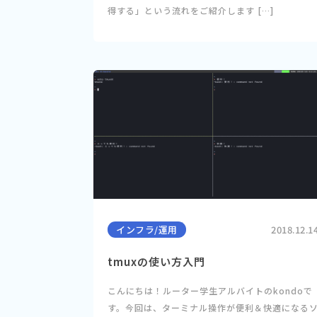
得する」という流れをご紹介します […]
インフラ/運用
2018.12.1
tmuxの使い方入門
こんにちは！ルーター学生アルバイトのkondoで
す。今回は、ターミナル操作が便利＆快適になる