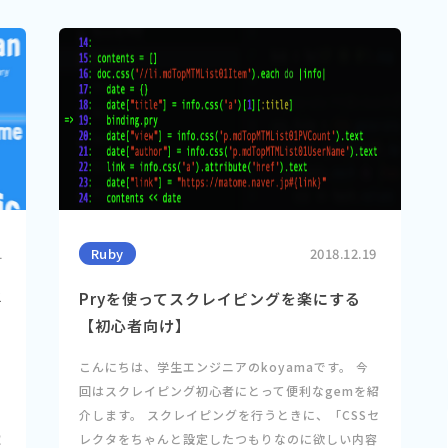
1
Ruby
2018.12.19
要
Pryを使ってスクレイピングを楽にする
【初心者向け】
こんにちは、学生エンジニアのkoyamaです。 今
回はスクレイピング初心者にとって便利なgemを紹
介します。 スクレイピングを行うときに、「CSSセ
取
レクタをちゃんと設定したつもりなのに欲しい内容