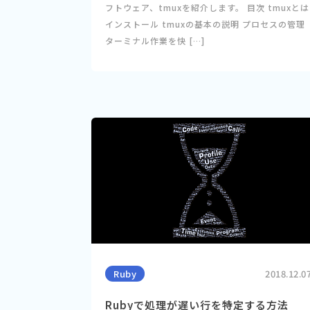
フトウェア、tmuxを紹介します。 目次 tmuxとは
インストール tmuxの基本の説明 プロセスの管理
ターミナル作業を快 […]
Ruby
2018.12.0
Rubyで処理が遅い行を特定する方法