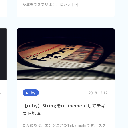
が取得できないよ！」という […]
4
Ruby
2018.12.12
【ruby】Stringをrefinementしてテキ
スト処理
ソ
こんにちは。エンジニアのTakahashiです。 スク