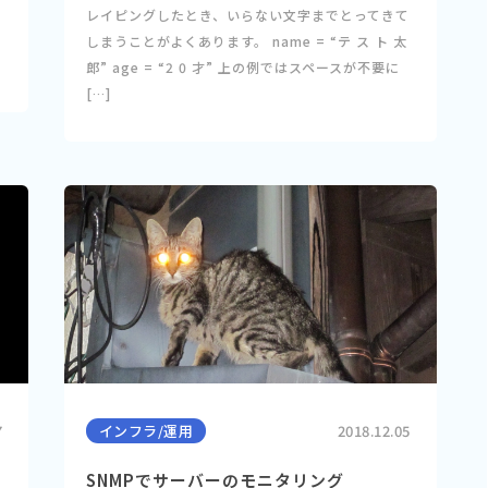
レイピングしたとき、いらない文字までとってきて
しまうことがよくあります。 name = “テ ス ト 太
郎” age = “2 0 才” 上の例ではスペースが不要に
[…]
7
インフラ/運用
2018.12.05
SNMPでサーバーのモニタリング