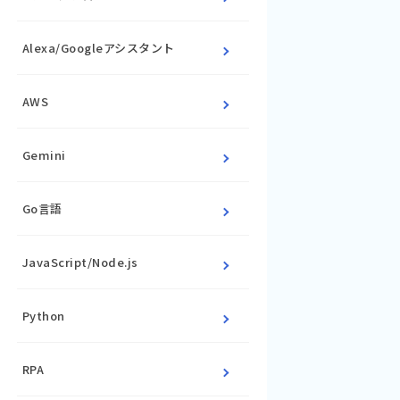
Alexa/Googleアシスタント
AWS
Gemini
Go言語
JavaScript/Node.js
Python
RPA