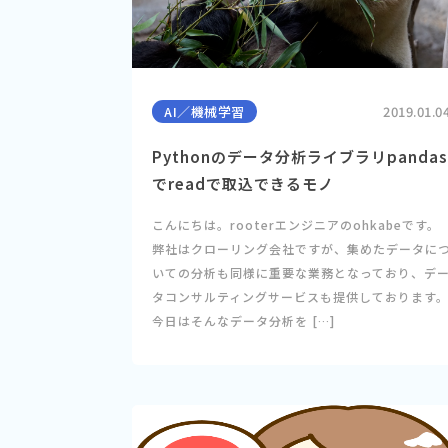
AI／機械学習
2019.01.0
Pythonのデータ分析ライブラリpandas
でreadで取込できるモノ
こんにちは。rooterエンジニアのohkabeです。
弊社はクローリング会社ですが、集めたデータに
いての分析も同様に重要な業務となっており、デ
タコンサルティングサービスも提供しております
今日はそんなデータ分析を […]