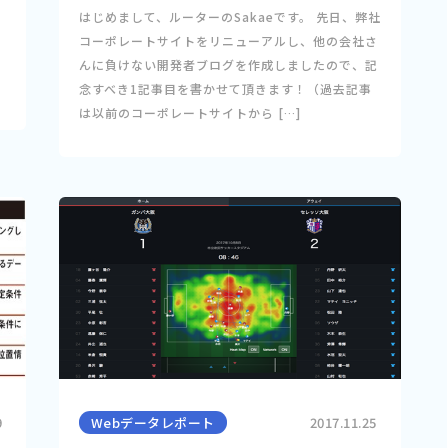
はじめまして、ルーターのSakaeです。 先日、弊社
コーポレートサイトをリニューアルし、他の会社さ
んに負けない開発者ブログを作成しましたので、記
念すべき1記事目を書かせて頂きます！（過去記事
は以前のコーポレートサイトから […]
9
Webデータレポート
2017.11.25