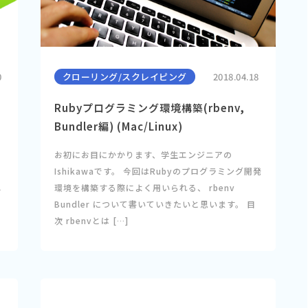
0
クローリング/スクレイピング
2018.04.18
Rubyプログラミング環境構築(rbenv,
Bundler編) (Mac/Linux)
お初にお目にかかります、学生エンジニアの
Ishikawaです。 今回はRubyのプログラミング開発
し
環境を構築する際によく用いられる、 rbenv
Bundler について書いていきたいと思います。 目
次 rbenvとは […]