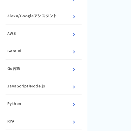
Alexa/Googleアシスタント
AWS
Gemini
Go言語
JavaScript/Node.js
Python
RPA