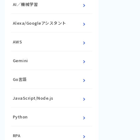
AI／機械学習
Alexa/Googleアシスタント
AWS
Gemini
Go言語
JavaScript/Node.js
Python
RPA