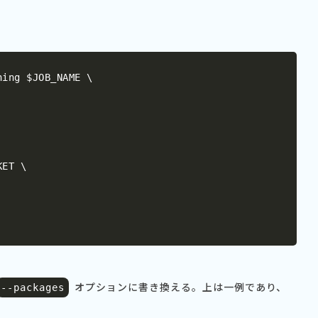
ing $JOB_NAME \

ET \

オプションに書き換える。上は一例であり、
--
packages