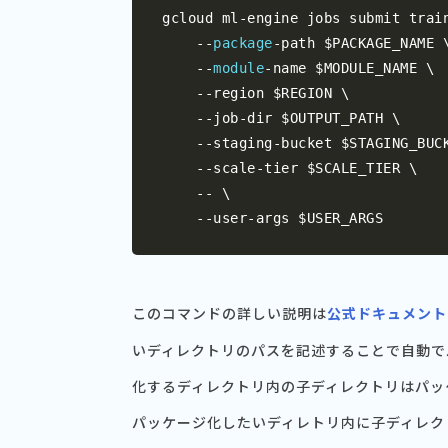
gcloud ml
-
engine jobs submit train
--
package
-
path $PACKAGE_NAME \
--
module
-
name $MODULE_NAME \

--
region $REGION \

--
job
-
dir $OUTPUT_PATH \

--
staging
-
bucket $STAGING_BUCK
--
scale
-
tier $SCALE_TIER \

--
 \

--
user
-
args $USER_ARGS
このコマンドの詳しい説明は
公式ドキュメント
いディレクトリのパスを記述することで自動で
化するディレクトリ内の子ディレクトリはパッ
パッケージ化したいディレトリ内に子ディレク