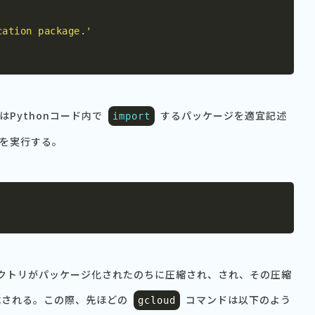
cation package.'
はPythonコード内で
するパッケージを適宜記述
import
を実行する。
クトリがパッケージ化されたのちに圧縮され、され、その圧縮
成される。この際、先ほどの
コマンドは以下のよう
gcloud