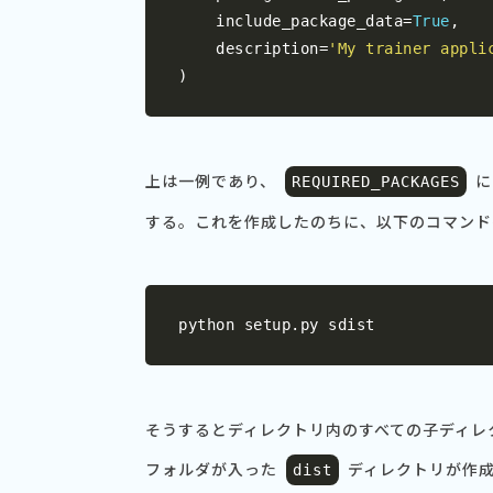
    include_package_data
=
True
,
    description
=
'My trainer appli
)
上は一例であり、
に
REQUIRED_PACKAGES
する。これを作成したのちに、以下のコマンド
python setup
.
py sdist
そうするとディレクトリ内のすべての子ディレ
フォルダが入った
ディレクトリが作
dist