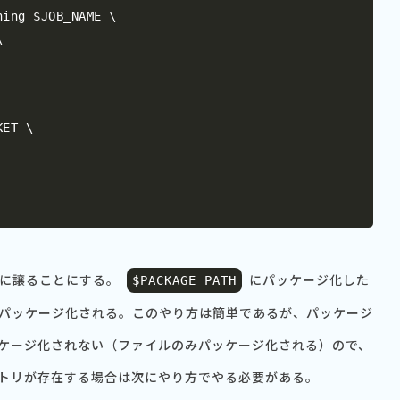
ing $JOB_NAME \



ET \

に譲ることにする。
にパッケージ化した
$PACKAGE_PATH
パッケージ化される。このやり方は簡単であるが、パッケージ
ケージ化されない（ファイルのみパッケージ化される）ので、
トリが存在する場合は次にやり方でやる必要がある。