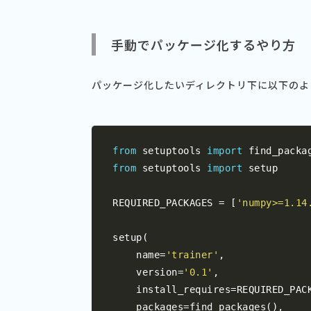
手動でパッケージ化するやり方
パッケージ化したいディレクトリ下に以下のよ
from
 setuptools 
import
from
 setuptools 
import
 setup

REQUIRED_PACKAGES 
=
[
'numpy>=1.14
setup
(
    name
=
'trainer'
,
    version
=
'0.1'
,
    install_requires
=
REQUIRED_PAC
    packages
=
find_packages
(),