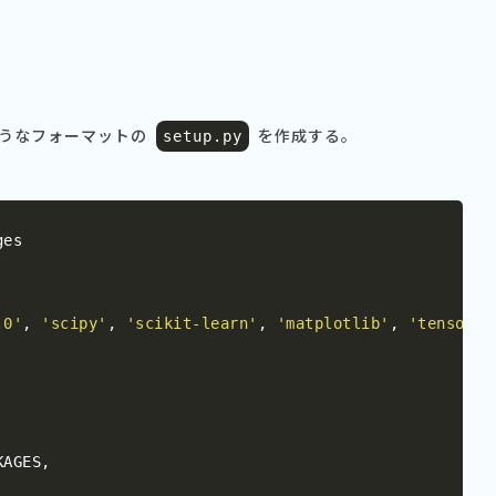
うなフォーマットの
を作成する。
setup
.
py
.0'
,
'scipy'
,
'scikit-learn'
,
'matplotlib'
,
'tensorfl
KAGES
,