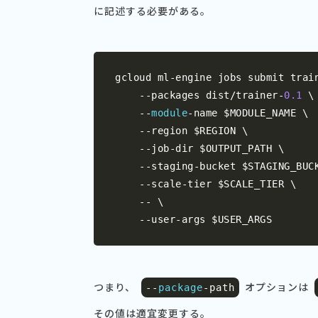
に記述する必要がある。
gcloud ml
-
engine jobs submit train
--
packages dist
/
trainer
-
0.1
 \

--
module
-
name $MODULE_NAME \

--
region $REGION \

--
job
-
dir $OUTPUT_PATH \

--
staging
-
bucket $STAGING_BUCK
--
scale
-
tier $SCALE_TIER \

--
 \

--
user
-
args $USER_ARGS
つまり、
オプションは
--
package
-
path
その値は適宜変更する。