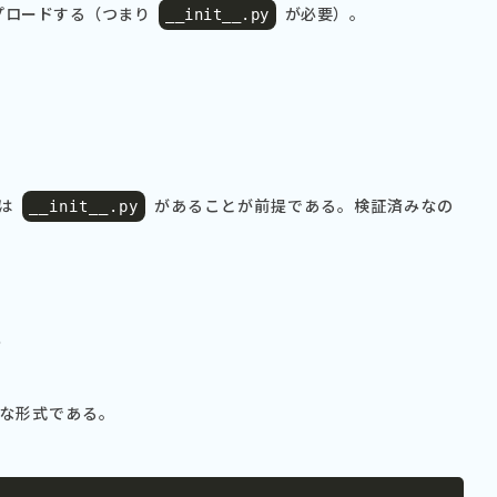
ップロードする（つまり
が必要）。
__init__
.
py
は
があることが前提である。検証済みなの
__init__
.
py
方
な形式である。