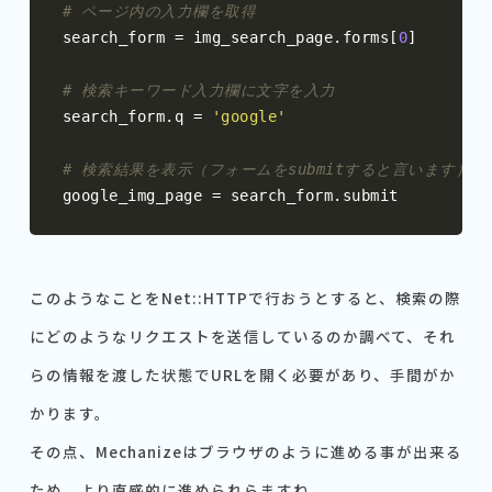
# ページ内の入力欄を取得
search_form 
=
 img_search_page
.
forms
[
0
]
# 検索キーワード入力欄に文字を入力
search_form
.
q 
=
'google'
# 検索結果を表示（フォームをsubmitすると言います）
google_img_page 
=
 search_form
.
submit
このようなことをNet::HTTPで行おうとすると、検索の際
にどのようなリクエストを送信しているのか調べて、それ
らの情報を渡した状態でURLを開く必要があり、手間がか
かります。
その点、Mechanizeはブラウザのように進める事が出来る
ため、より直感的に進められらますね。