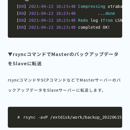
[
00
]
2021
-
04
-
22
18
:
23
:
48
Compressing
[
00
]
2021
-
04
-
22
18
:
23
:
48
...
done
[
00
]
2021
-
04
-
22
18
:
23
:
48
Redo
 log 
(
from
 LSN 
43
[
00
]
2021
-
04
-
22
18
:
23
:
48
 completed OK
!
▼rsyncコマンドでMasterのバックアップデータ
をSlaveに転送
rsyncコマンドやSCPコマンドなどでMasterサーバーのバ
ックアップデータをSlaveサーバーに転送します。
＃
 rsync 
-
avP 
/
extdisk
/
work
/
backup_20220615
/
 u