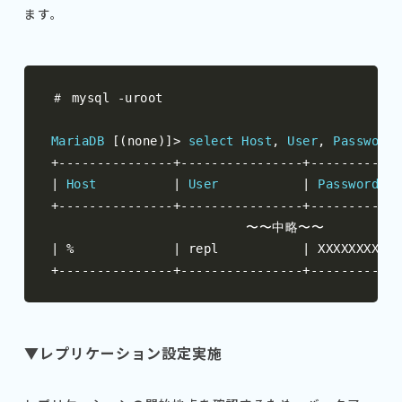
ます。
＃
 mysql 
-
uroot

MariaDB
[(
none
)]>
select
Host
,
User
,
Password
+---------------+----------------+------------
|
Host
|
User
|
Password
+---------------+----------------+------------
〜〜中略〜〜
|
%
|
 repl           
|
 XXXXXXXXXXX
+---------------+----------------+------------
▼レプリケーション設定実施