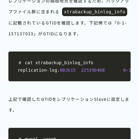
レプリケーションの開始地点を確認するため、バックアッ
プファイル群に含まれる
xtrabackup_binlog_info
に記載されているGTIDを確認します。下記例では「0-1-
157137023」がGTIDになります。
＃
 cat xtrabackup_binlog_info

replication
-
log
.
002615
225390408
0
-
1
-
15
上記で確認したGTIDをレプリケーションSlaveに設定しま
す。