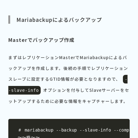
Mariabackupによるバックアップ
Masterでバックアップ作成
まずはレプリケーションMasterでMariabackupによるバ
ックアップを作成します。後続の手順でレプリケーション
スレーブに設定するGTID情報が必要となりますので、
-
オプションを付与してSlaveサーバーをセ
-
slave
-
info
ットアップするために必要な情報をキャプチャーします。
＃
 mariabackup 
--
backup 
--
slave
-
info 
--
compres
〜〜略〜〜