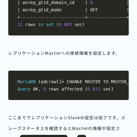
|
 wsrep_gtid_domain_id    
|
0
|
|
 wsrep_gtid_mode         
|
 OFF           
|
+-------------------------+---------------+
11
 rows 
in
set
(
0.001
 sec
)
レプリケーションMasterへの接続情報を設定します。
MariaDB
[
adcrawl
]>
 CHANGE MASTER TO MASTER_HOS
Query
 OK
,
0
 rows affected 
(
0.011
 sec
)
ここまででレプリケーションSlaveの設定は完了です。ス
レーブステータスを確認するとMasterの情報が設定さ