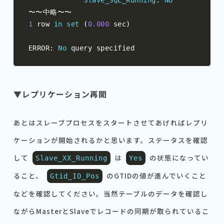
Slave_SQL_Running
:
No
〜〜中略〜〜
1
 row 
in
set
(
0.000
 sec
)
ERROR
:
No
 query specified
▼レプリケーション再開
あとはスレーブプロセスをスタートさせてあげればレプリ
ケーションが開始されるかと思います。ステータスを確認
して
は
の状態になってい
Slave_XX_Running
Yes
ること、
のGTIDの値が進んでいくこと
Gtid_IO_Pos
などを確認してください。当然テーブルのデータを確認し
ながらMasterとSlaveでレコードの同期が取られているこ