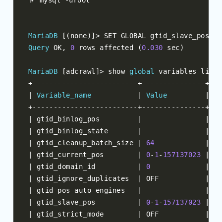
＃
 mysql 
-
uroot

MariaDB
[(
none
)]>
 SET GLOBAL gtid_slave_pos 
=
Query
 OK
,
0
 rows affected 
(
0.030
 sec
)
MariaDB
[
adcrawl
]>
 show 
global
 variables like 
+-------------------------+---------------+
|
Variable_name
|
Value
|
+-------------------------+---------------+
|
 gtid_binlog_pos         
|
|
|
 gtid_binlog_state       
|
|
|
 gtid_cleanup_batch_size 
|
64
|
|
 gtid_current_pos        
|
0
-
1
-
157137023
|
|
 gtid_domain_id          
|
0
|
|
 gtid_ignore_duplicates  
|
 OFF           
|
|
 gtid_pos_auto_engines   
|
|
|
 gtid_slave_pos          
|
0
-
1
-
157137023
|
|
 gtid_strict_mode        
|
 OFF           
|