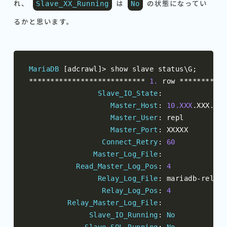
れ、
は
の状態になってい
Slave_XX_Running
No
るかと思います。
MariaDB
[
adcrawl
]>
 show slave status\G
;
***************************
1.
 row 
***********
Slave_IO_State
:
Master_Host
:
10.XXX
.
XXX
.
1
Master_User
:
 repl

Master_Port
:
 XXXXX

Connect_Retry
:
60
Master_Log_File
:
Read_Master_Log_Pos
:
4
Relay_Log_File
:
 mariadb
-
relay
-
Relay_Log_Pos
:
4
Relay_Master_Log_File
:
Slave_IO_Running
:
No