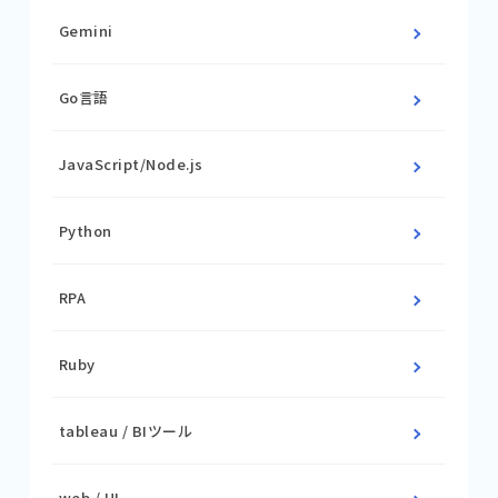
Gemini
Go言語
JavaScript/Node.js
Python
RPA
Ruby
tableau / BIツール
web / UI