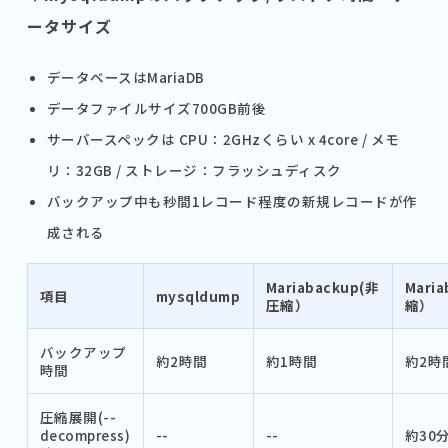
ータサイズ
データベースはMariaDB
データファイルサイズ700GB前後
サーバースペックは CPU：2GHzくらい x 4core / メモ
リ：32GB / ストレージ：フラッシュディスク
バックアップ中も秒間1レコード程度の新規レコードが作
成される
Mariabackup(非
Mari
項目
mysqldump
圧縮）
縮）
バックアップ
約2時間
約1時間
約2時
時間
圧縮展開(--
decompress)
--
--
約30