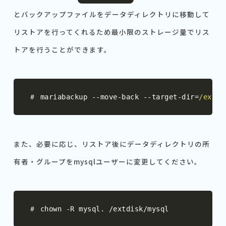
とバックアップファイルをデータディレクトリに移動して
リストアを行ってくれるため最小限のストレージ量でリス
トアを行うことができます。
＃
 mariabackup 
--
move
-
back 
--
target
-
dir
=
/extdi
また、必要に応じ、リストア後にデータディレクトリの所
有者・グループをmysqlユーザーに変更してください。
＃
 chown 
-
R mysql
.
/
extdisk
/
mysql