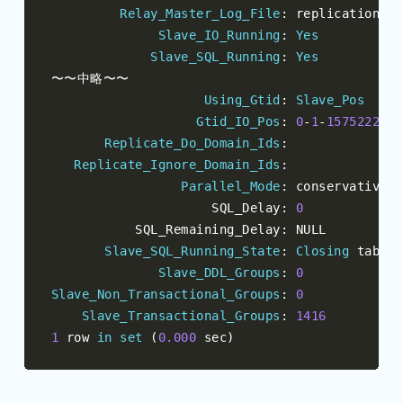
Relay_Master_Log_File
:
 replication
-
lo
Slave_IO_Running
:
Yes
Slave_SQL_Running
:
Yes
〜〜中略〜〜
Using_Gtid
:
Slave_Pos
Gtid_IO_Pos
:
0
-
1
-
157522214
Replicate_Do_Domain_Ids
:
Replicate_Ignore_Domain_Ids
:
Parallel_Mode
:
 conservative

                     SQL_Delay
:
0
           SQL_Remaining_Delay
:
 NULL

Slave_SQL_Running_State
:
Closing
 tables

Slave_DDL_Groups
:
0
Slave_Non_Transactional_Groups
:
0
Slave_Transactional_Groups
:
1416
1
 row 
in
set
(
0.000
 sec
)