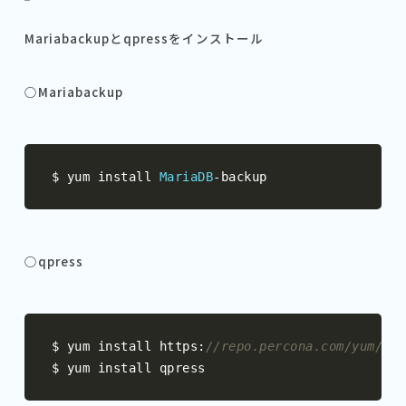
Mariabackupとqpressをインストール
○Mariabackup
$ yum install 
MariaDB
-
backup
○qpress
$ yum install https
:
//repo.percona.com/yum/per
$ yum install qpress