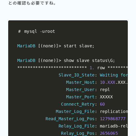
との確認も必要ですね。
＃
 mysql 
-
uroot

MariaDB
[(
none
)]>
 start slave
;
MariaDB
[(
none
)]>
 show slave status\G
;
***************************
1.
 row 
***********
Slave_IO_State
:
Waiting
for
 ma
Master_Host
:
10.XXX
.
XXX
.
1
Master_User
:
 repl

Master_Port
:
 XXXXX

Connect_Retry
:
60
Master_Log_File
:
 replication
-
lo
Read_Master_Log_Pos
:
1279868777
Relay_Log_File
:
 mariadb
-
relay
-
Relay_Log_Pos
:
2656065