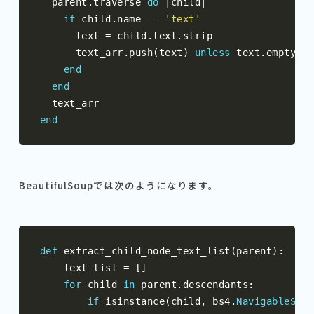
  parent
.
traverse 
do
|
child
|
if
 child
.
name 
==
'text'
      text 
=
 child
.
text
.
strip

      text_arr
.
push
(
text
)
unless
 text
.
empty
?
end
end
end
BeautifulSoupでは次のようになります。
def
 extract_child_node_text_list
(
parent
):
    text_list 
=
[]
for
 child 
in
 parent
.
descendants
:
if
 isinstance
(
child
,
 bs4
.
NavigableStri