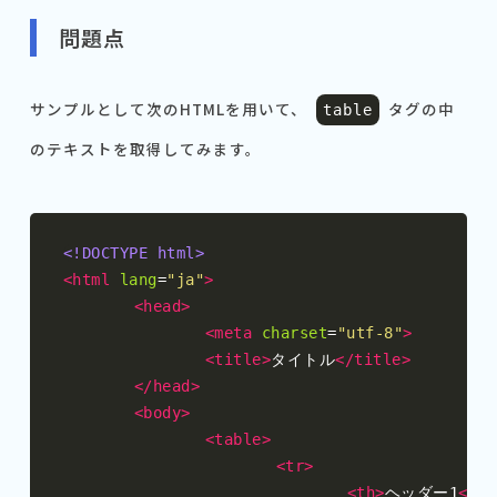
問題点
サンプルとして次のHTMLを用いて、
タグの中
table
のテキストを取得してみます。
<!DOCTYPE html>
<html
lang
=
"ja"
>
<head>
<meta
charset
=
"utf-8"
>
<title>
タイトル
</title>
</head>
<body>
<table>
<tr>
<th>
ヘッダー1
</th