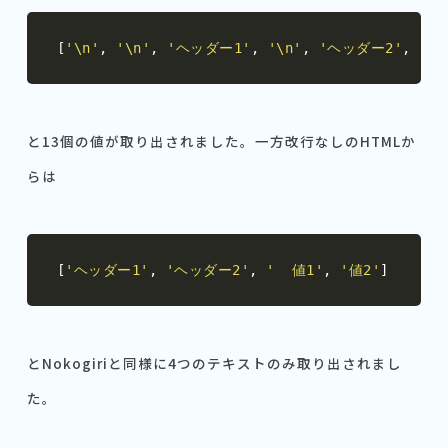
[
'\n'
,
'\n'
,
'ヘッダー1'
,
'\n'
,
'ヘッダー2'
,
'\n
と13個の値が取り出されました。一方改行なしのHTMLか
らは
[
'ヘッダー1'
,
'ヘッダー2'
,
'  値1'
,
'値2'
]
とNokogiriと同様に4つのテキストのみ取り出されまし
た。