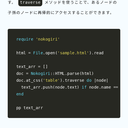
す。
メソッドを使うことで、あるノードの
traverse
子孫のノードに再帰的にアクセスすることができます。
require
'nokogiri'
html 
=
File
.
open
(
'sample.html'
).
read

text_arr 
=
[]
doc 
=
Nokogiri
::
HTML
.
parse
(
html
)
doc
.
at_css
(
'table'
).
traverse 
do
|
node
|
  text_arr
.
push
(
node
.
text
)
if
 node
.
name 
==
'te
end
pp text_arr