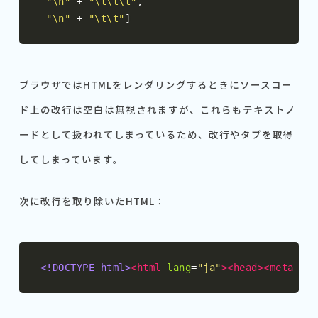
"\n"
+
"\t\t\t"
,
"\n"
+
"\t\t"
]
ブラウザではHTMLをレンダリングするときにソースコー
ド上の改行は空白は無視されますが、これらもテキストノ
ードとして扱われてしまっているため、改行やタブを取得
してしまっています。
次に改行を取り除いたHTML：
<!DOCTYPE html>
<html
lang
=
"ja"
><head><meta
cha