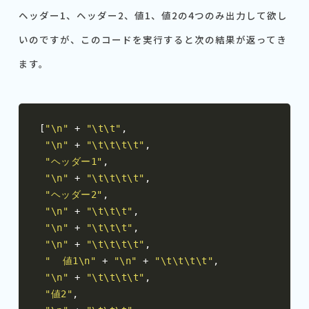
ヘッダー1、ヘッダー2、値1、値2の4つのみ出力して欲し
いのですが、このコードを実行すると次の結果が返ってき
ます。
[
"\n"
+
"\t\t"
,
"\n"
+
"\t\t\t\t"
,
"ヘッダー1"
,
"\n"
+
"\t\t\t\t"
,
"ヘッダー2"
,
"\n"
+
"\t\t\t"
,
"\n"
+
"\t\t\t"
,
"\n"
+
"\t\t\t\t"
,
"  値1\n"
+
"\n"
+
"\t\t\t\t"
,
"\n"
+
"\t\t\t\t"
,
"値2"
,