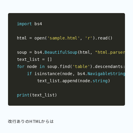
import
 bs4

html 
=
 open
(
'sample.html'
,
'r'
).
read
()
soup 
=
 bs4
.
BeautifulSoup
(
html
,
"html.parser"
)
text_list 
=
[]
for
 node 
in
 soup
.
find
(
'table'
).
descendants
:
if
 isinstance
(
node
,
 bs4
.
NavigableString
):
        text_list
.
append
(
node
.
string
)
print
(
text_list
)
改行ありのHTMLからは