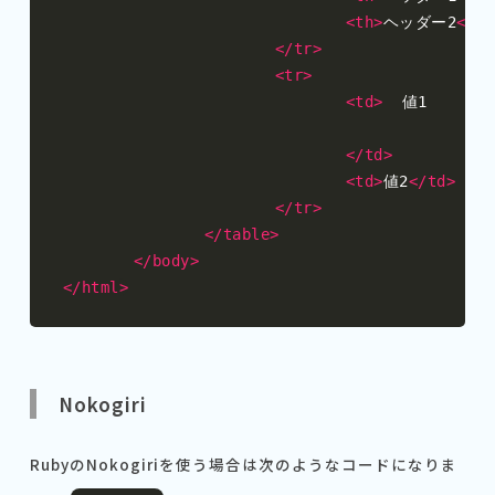
<th>
ヘッダー2
</th
</tr>
<tr>
<td>
  値1

</td>
<td>
値2
</td>
</tr>
</table>
</body>
</html>
Nokogiri
RubyのNokogiriを使う場合は次のようなコードになりま