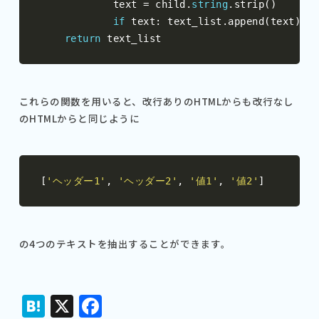
            text 
=
 child
.
string
.
strip
()
if
 text
:
 text_list
.
append
(
text
)
return
 text_list
これらの関数を用いると、改行ありのHTMLからも改行なし
のHTMLからと同じように
[
'ヘッダー1'
,
'ヘッダー2'
,
'値1'
,
'値2'
]
の4つのテキストを抽出することができます。
Hatena
X
Facebook