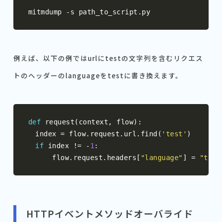
mitmdump 
-
s path_to_script
.
py
例えば、以下の例ではurlにtestの文字列を含むリクエス
トのヘッダーのlanguageをtestに書き換えます。
def
 request
(
context
,
 flow
):
　index 
=
 flow
.
request
.
url
.
find
(
'test'
)
if
 index 
!=
-
1
:
    　flow
.
request
.
headers
[
"language"
]
=
"test
HTTPイベントメソッドオーバライド