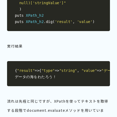
  null)['stringValue']"
)
puts 
XPath_h2
puts 
XPath_h2
.
dig
(
'result'
,
'value'
)
実行結果
{
"result"
=>{
"type"
=>
"string"
,
"value"
=>
"データ
データの海をわたろう！
流れは先程と同じですが、XPathを使ってテキストを取得
する段階でdocument.evaluateメソッドを用いていま