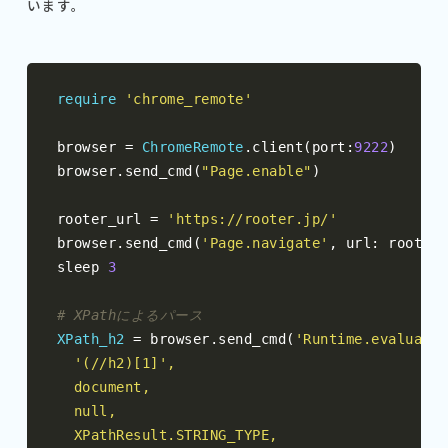
います。
require
'chrome_remote'
browser 
=
ChromeRemote
.
client
(
port
:
9222
)
browser
.
send_cmd
(
"Page.enable"
)
rooter_url 
=
'https://rooter.jp/'
browser
.
send_cmd
(
'Page.navigate'
,
 url
:
 rooter_
sleep 
3
# XPathによるパース
XPath_h2
=
 browser
.
send_cmd
(
'Runtime.evaluate'
  '(//h2)[1]',

  document,

  null,

  XPathResult.STRING_TYPE,
