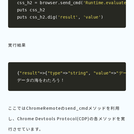
css_h2 
=
 browser
.
send_cmd
(
'Runtime.evaluate'
,
 
puts css_h2

puts css_h2
.
dig
(
'result'
,
'value'
)
実行結果
{
"result"
=>{
"type"
=>
"string"
,
"value"
=>
"データ
データの海をわたろう！
ここではChromeRemoteのsend_cmdメソッドを利用
し、Chrome Devtools Protocol(CDP)の各メソッドを実
行させています。