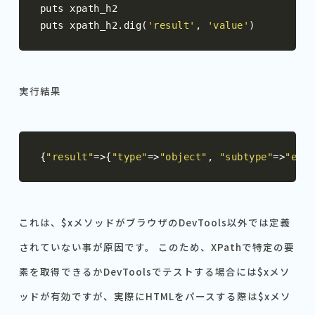
puts xpath_h2

puts xpath_h2
.
dig
(
'result'
,
'value'
)
実行結果
{
"result"
=>{
"type"
=>
"object"
,
"subtype"
=>
"erro
これは、$xメソッドがブラウザのDevTools以外では定義
されていない事が原因です。 このため、XPathで特定の要
素を取得できるかDevToolsでテストする場合には$xメソ
ッドが有効ですが、実際にHTMLをパースする際は$xメソ