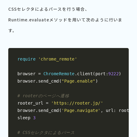
CSSセレクタによるパースを行う場合、
Runtime.evaluateメソッドを用いて次のように行いま
す。
require
'chrome_remote'
browser 
=
ChromeRemote
.
client
(
port
:
9222
)
browser
.
send_cmd
(
"Page.enable"
)
# rooterのページへ遷移
rooter_url 
=
'https://rooter.jp/'
browser
.
send_cmd
(
'Page.navigate'
,
 url
:
 rooter_
sleep 
3
# CSSセレクタによるパース