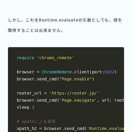
しかし、これをRuntime.evaluateの引数としても、値を
取得することは出来ません。
require
'chrome_remote'
browser 
=
ChromeRemote
.
client
(
port
:
9222
)
browser
.
send_cmd
(
"Page.enable"
)
rooter_url 
=
'https://rooter.jp/'
browser
.
send_cmd
(
'Page.navigate'
,
 url
:
 rooter_
sleep 
3
# xpathによる取得
xpath_h2 
=
 browser
.
send_cmd
(
'Runtime.evaluate'