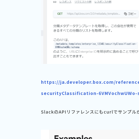
https://ja.developer.box.com/referen
securityClassification-6VMVochwUWo
SlackのAPIリファレンスにもcurlでサンプ