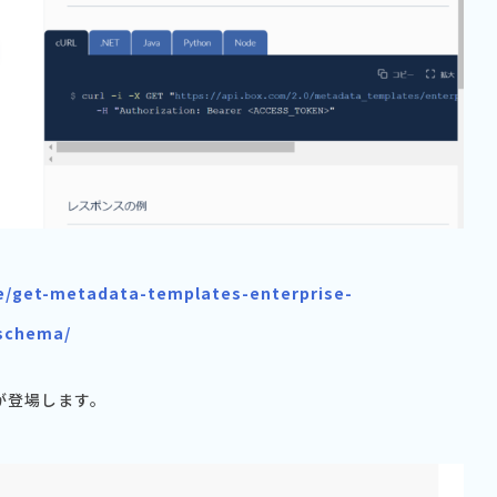
ce/get-metadata-templates-enterprise-
-schema/
ルが登場します。