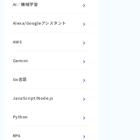
AI／機械学習
Alexa/Googleアシスタント
AWS
Gemini
Go言語
JavaScript/Node.js
Python
RPA