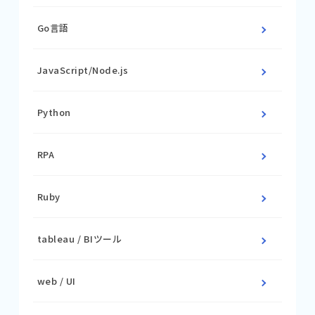
Go言語
JavaScript/Node.js
Python
RPA
Ruby
tableau / BIツール
web / UI