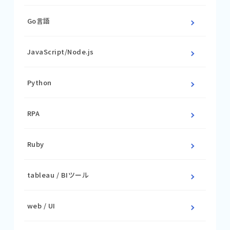
Go言語
JavaScript/Node.js
Python
RPA
Ruby
tableau / BIツール
web / UI