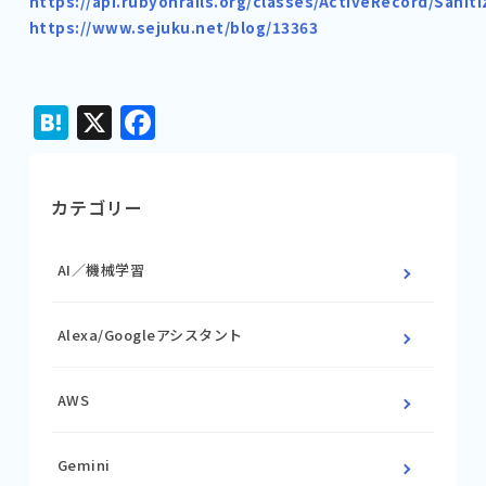
https://api.rubyonrails.org/classes/ActiveRecord/Sanit
https://www.sejuku.net/blog/13363
Hatena
X
Facebook
カテゴリー
AI／機械学習
Alexa/Googleアシスタント
AWS
Gemini