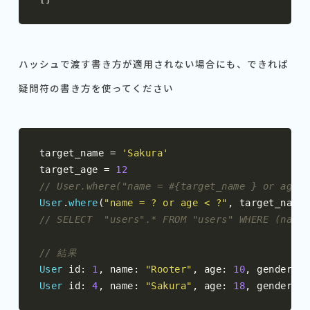
ハッシュで渡す書き方が適用されない場合にも、できれば
疑問符の書き方を使ってください
target_name 
=
'Sakura'
target_age 
=
12
// User.where("name = #{target_name } or ag
User
.
where
(
"name = ? or age < ?"
,
 target_name
,
// SELECT  "users".* FROM "users" WHERE (name 
// 結果
User
 id
:
1
,
 name
:
"Rooter"
,
 age
:
10
,
 gender
:
"
User
 id
:
4
,
 name
:
"Sakura"
,
 age
:
18
,
 gender
:
"