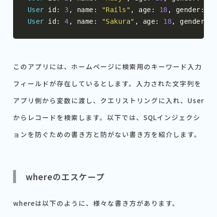
User
 id
:
3
,
 name
:
"Rails"
,
 age
:
18
,
 gender
:
"m
User
 id
:
4
,
 name
:
"Sakura"
,
 age
:
18
,
 gender
:
"
このアプリには、ホームページに検索用のキーワード入力
フィールドが存在しているとします。入力された文字列を
アプリ側から変数に渡し、クエリストリングに入れ、User
からレコードを検索します。以下では、SQLインジェクシ
ョンを防ぐための書き方と防がない書き方を紹介します。
whereのエスケープ
whereは以下のように、様々な書き方があります。