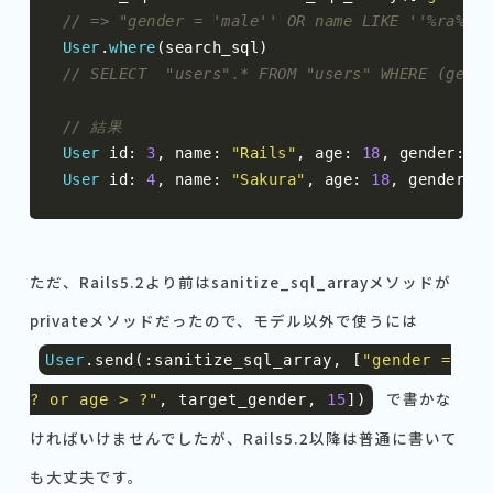
// => "gender = 'male'' OR name LIKE ''%ra%' o
User
.
where
(
search_sql
)
// SELECT  "users".* FROM "users" WHERE (gende
// 結果
User
 id
:
3
,
 name
:
"Rails"
,
 age
:
18
,
 gender
:
"m
User
 id
:
4
,
 name
:
"Sakura"
,
 age
:
18
,
 gender
:
"
ただ、Rails5.2より前はsanitize_sql_arrayメソッドが
privateメソッドだったので、モデル以外で使うには
User
.
send
(:
sanitize_sql_array
,
[
"gender =
で書かな
? or age > ?"
,
target_gender
,
15
])
ければいけませんでしたが、Rails5.2以降は普通に書いて
も大丈夫です。