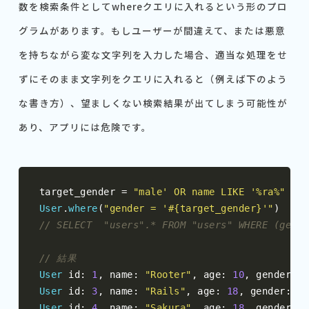
数を検索条件としてwhereクエリに入れるという形のプロ
グラムがあります。もしユーザーが間違えて、または悪意
を持ちながら変な文字列を入力した場合、適当な処理をせ
ずにそのまま文字列をクエリに入れると（例えば下のよう
な書き方）、望ましくない検索結果が出てしまう可能性が
あり、アプリには危険です。
target_gender 
=
"male' OR name LIKE '%ra%"
User
.
where
(
"gender = '#{target_gender}'"
)
// SELECT  "users".* FROM "users" WHERE (gende
// 結果
User
 id
:
1
,
 name
:
"Rooter"
,
 age
:
10
,
 gender
:
"
User
 id
:
3
,
 name
:
"Rails"
,
 age
:
18
,
 gender
:
"m
User
 id
:
4
,
 name
:
"Sakura"
,
 age
:
18
,
 gender
:
"