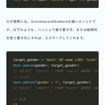
だが実際には、Activerecordのwhereは強いメソッドで
す。以下のような、ハッシュで渡す書き方、または疑問符
を使う書き方にすれば、エスケープしてくれます。
target_gender 
=
"male' OR name LIKE '%ra%"
User
.
where
(
gender
:
 target_gender
)
// SELECT  "users".* FROM "users" WHERE "users
// または
User
.
where
(
"gender = ?"
,
 target_gender
)
// SELECT  "users".* FROM "users" WHERE (gende
// 結果
[]