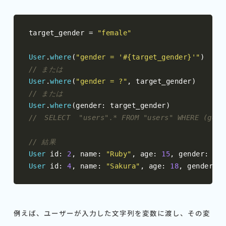
target_gender 
=
"female"
User
.
where
(
"gender = '#{target_gender}'"
)
// または
User
.
where
(
"gender = ?"
,
 target_gender
)
// または
User
.
where
(
gender
:
 target_gender
)
//　SELECT  "users".* FROM "users" WHERE (gend
// 結果
User
 id
:
2
,
 name
:
"Ruby"
,
 age
:
15
,
 gender
:
"fe
User
 id
:
4
,
 name
:
"Sakura"
,
 age
:
18
,
 gender
:
"
例えば、ユーザーが入力した文字列を変数に渡し、その変