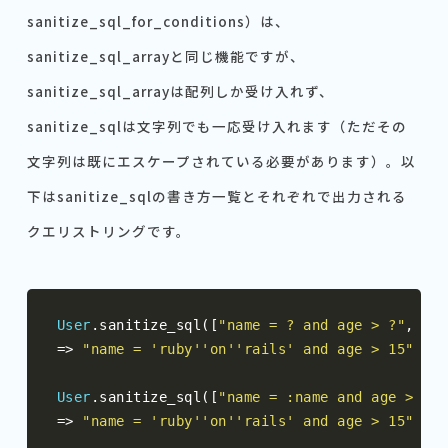
sanitize_sql_for_conditions）は、
sanitize_sql_arrayと同じ機能ですが、
sanitize_sql_arrayは配列しか受け入れず、
sanitize_sqlは文字列でも一応受け入れます（ただその
文字列は既にエスケープされている必要があります）。以
下はsanitize_sqlの書き方一覧とそれぞれで出力される
クエリストリングです。
User
.
sanitize_sql
([
"name = ? and age > ?"
,
"ru
=>
"name = 'ruby''on''rails' and age > 15"
User
.
sanitize_sql
([
"name = :name and age > :ag
=>
"name = 'ruby''on''rails' and age > 15"