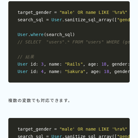
target_gender 
=
"male' OR name LIKE '%ra%"
search_sql 
=
User
.
sanitize_sql_array
([
"gender 
User
.
where
(
search_sql
)
// SELECT  "users".* FROM "users" WHERE (gende
// 結果
User
 id
:
3
,
 name
:
"Rails"
,
 age
:
18
,
 gender
:
"m
User
 id
:
4
,
 name
:
"Sakura"
,
 age
:
18
,
 gender
:
"
複数の変数でも対応できます。
target_gender 
=
"male' OR name LIKE '%ra%"
search_sql 
=
User
.
sanitize_sql_array
([
"gender 