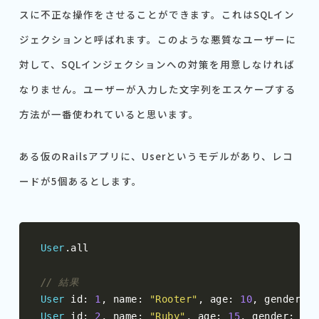
スに不正な操作をさせることができます。これはSQLイン
ジェクションと呼ばれます。このような悪質なユーザーに
対して、SQLインジェクションへの対策を用意しなければ
なりません。ユーザーが入力した文字列をエスケープする
方法が一番使われていると思います。
ある仮のRailsアプリに、Userというモデルがあり、レコ
ードが5個あるとします。
User
.
all

// 結果
User
 id
:
1
,
 name
:
"Rooter"
,
 age
:
10
,
 gender
:
"
User
 id
:
2
,
 name
:
"Ruby"
,
 age
:
15
,
 gender
:
"fe