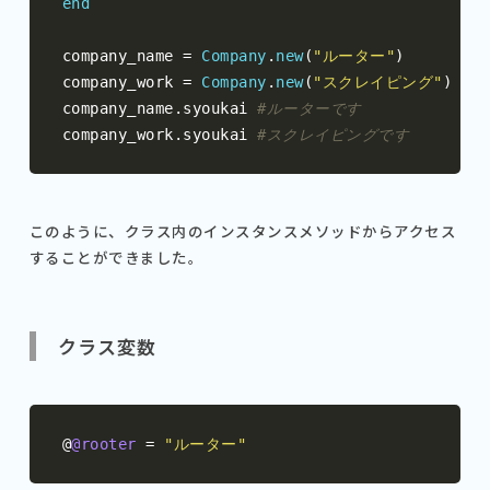
end
company_name 
=
Company
.
new
(
"ルーター"
)
company_work 
=
Company
.
new
(
"スクレイピング"
)
company_name
.
syoukai 
#ルーターです
company_work
.
syoukai 
#スクレイピングです
このように、クラス内のインスタンスメソッドからアクセス
することができました。
クラス変数
@
@rooter
=
"ルーター"