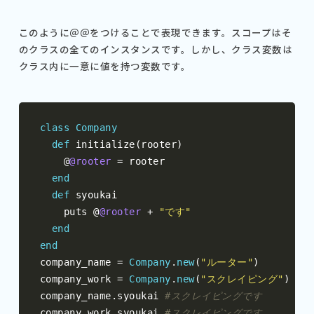
このように＠＠をつけることで表現できます。スコープはそ
のクラスの全てのインスタンスです。しかし、クラス変数は
クラス内に一意に値を持つ変数です。
class
Company
def
 initialize
(
rooter
)
@
@rooter
=
 rooter 

end
def
 syoukai

    puts 
@
@rooter
+
"です"
end
end
company_name 
=
Company
.
new
(
"ルーター"
)
company_work 
=
Company
.
new
(
"スクレイピング"
)
company_name
.
syoukai 
#スクレイピングです
company_work
.
syoukai 
#スクレイピングです