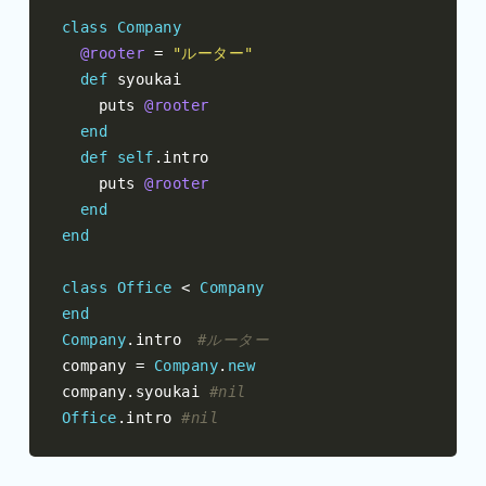
class
Company
@rooter
=
"ルーター"
def
 syoukai

    puts 
@rooter
end
def
self
.
intro

    puts 
@rooter
end
end
class
Office
<
Company
end
Company
.
intro
#ルーター
company 
=
Company
.
new
company
.
syoukai 
#nil
Office
.
intro 
#nil