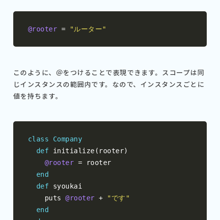
@rooter
=
"ルーター"
このように、＠をつけることで表現できます。スコープは同
じインスタンスの範囲内です。なので、インスタンスごとに
値を持ちます。
class
Company
def
 initialize
(
rooter
)
@rooter
=
 rooter

end
def
 syoukai

    puts 
@rooter
+
"です"
end