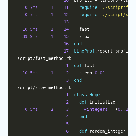
|
10
  profile 
=
 lineprof
(
targe
0.7ms
1
|
11
require
'./script/fast
0.7ms
1
|
12
require
'./script/slow
|
13
10.5ms
1
|
14
    fast

39.9ms
1
|
15
    slow

|
16
end
|
17
LineProf
.
report
(
profile
)
script
/
fast_method
.
rb

|
1
def
 fast

10.5ms
1
|
2
    sleep 
0.01
|
3
end
script
/
slow_method
.
rb

|
1
class
Hoge
|
2
def
 initialize

0.5ms
2
|
3
@integers
=
(
0.
.
1000
|
4
end
|
5
|
6
def
 random_integer
