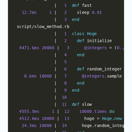
|
1
def
 fast

12.7ms
1
|
2
    sleep 
0.01
|
3
end
script
/
slow_method
.
rb

|
1
class
Hoge
|
2
def
 initialize

4471.6ms
20000
|
3
@integers
=
(
0.
.
100
|
4
end
|
5
|
6
def
 random_integer

8.6ms
10000
|
7
@integers
.
sample

|
8
end
|
9
end
|
10
|
11
def
 slow

4555.5ms
1
|
12
10000.times
do
4512.6ms
20000
|
13
      hoge 
=
Hoge
.
new
24.3ms
10000
|
14
      hoge
.
random_integer
