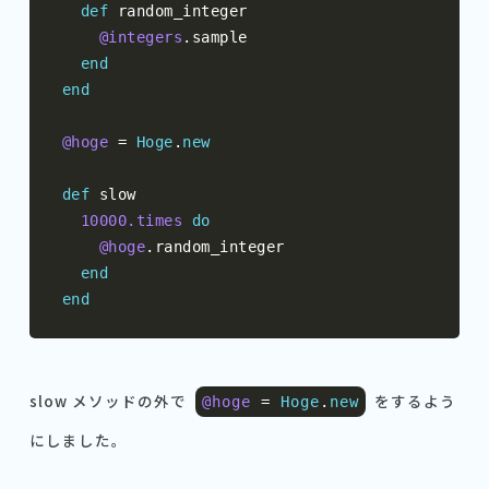
def
 random_integer

@integers
.
sample

end
end
@hoge
=
Hoge
.
new
def
 slow

10000.times
do
@hoge
.
random_integer

end
end
slow メソッドの外で
をするよう
@hoge
=
Hoge
.
new
にしました。