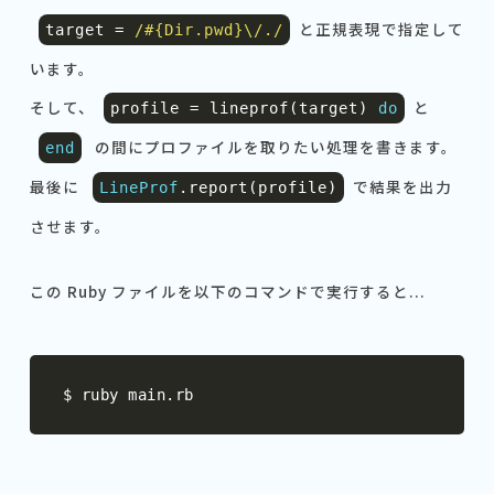
と正規表現で指定して
target
=
/#{Dir.pwd}\/./
います。
そして、
と
profile
=
lineprof
(
target
)
do
の間にプロファイルを取りたい処理を書きます。
end
最後に
で結果を出力
LineProf
.
report
(
profile
)
させます。
この Ruby ファイルを以下のコマンドで実行すると...
$ ruby main
.
rb