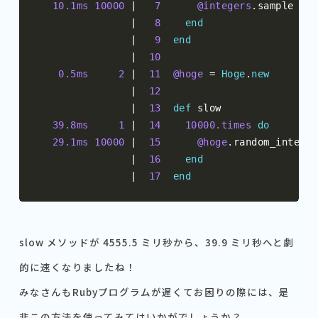
10.1ms
10000
|
7
@integers
.
sample

|
8
end
|
9
end
|
10
0.5ms
2
|
11
@hoge
=
Hoge
.
new
|
12
|
13
def
 slow

39.8ms
1
|
14
10000.times
do
29.1ms
10000
|
15
@hoge
.
random_integer

|
16
end
|
17
end
slow メソッドが 4555.5 ミリ秒から、39.9 ミリ秒へと劇
的に速くなりましたね！
みなさんもRubyプログラムが遅くてお困りの際には、是
非この方法を使ってみてはいかがでしょうか？