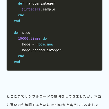
def
 random_integer

@integers
.
sample

end
end
def
 slow

10000.times
do
    hoge 
=
Hoge
.
new
    hoge
.
random_integer

end
end
とここまでサンプルコードの説明をしてきましたが、本当
に遅いのか確認するために main.rb を実行してみましょ