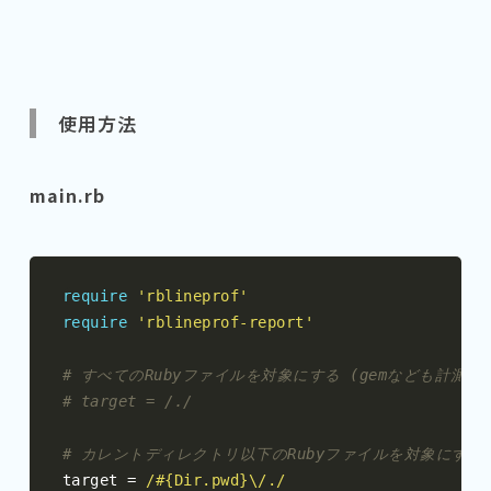
使用方法
main.rb
require
'rblineprof'
require
'rblineprof-report'
# すべてのRubyファイルを対象にする (gemなども計測さ
# target = /./
# カレントディレクトリ以下のRubyファイルを対象にする
target 
=
/#{Dir.pwd}\/./