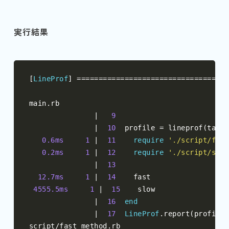
実行結果
[
LineProf
]
===================================
main
.
rb

|
9
|
10
  profile 
=
 lineprof
(
targe
0.6ms
1
|
11
require
'./script/fast
0.2ms
1
|
12
require
'./script/slow
|
13
12.7ms
1
|
14
    fast

4555.5ms
1
|
15
    slow

|
16
end
|
17
LineProf
.
report
(
profile
)
script
/
fast_method
.
rb
