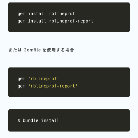
gem install rblineprof

gem install rblineprof
-
report
または Gemfile を使用する場合
gem 
'rblineprof'
gem 
'rblineprof-report'
$ bundle install