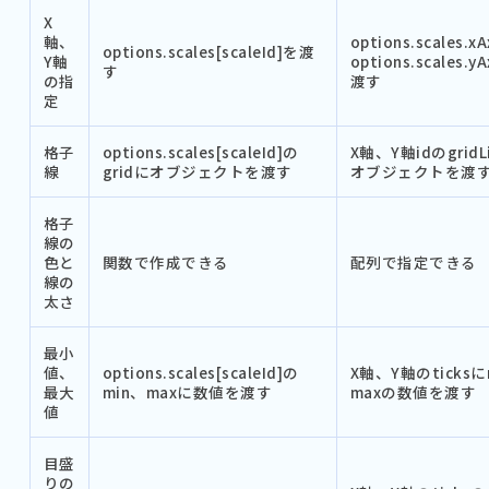
X
軸、
options.scales.x
options.scales[scaleId]を渡
Y軸
options.scales.y
す
の指
渡す
定
格子
options.scales[scaleId]の
X軸、Y軸idのgridL
線
gridにオブジェクトを渡す
オブジェクトを渡
格子
線の
色と
関数で作成できる
配列で指定できる
線の
太さ
最小
値、
options.scales[scaleId]の
X軸、Y軸のticksに
最大
min、maxに数値を渡す
maxの数値を渡す
値
目盛
りの