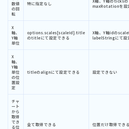
X軸、Y軸のticksの
数値
特に指定なし
maxRotationを
の回
転
X
軸、
options.scales[scaleId].title
X軸、Y軸idのscale
Y軸
のtitleにて設定できる
labelStringに
単位
X
軸、
Y軸
単位
titleのalignにて設定できる
設定できない
の位
置設
定
チャ
ート
から
取得
でき
全て取得できる
位置だけ取得でき
る位