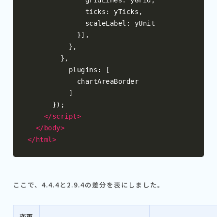
              gridLines
:
 yGrid
,
              ticks
:
 yTicks
,
              scaleLabel
:
 yUnit

}],
},
},
          plugins
:
[
            chartAreaBorder

]
});
</script>
</body>
</html>
ここで、4.4.4と2.9.4の差分を表にしました。
変更