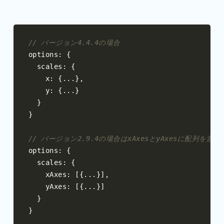
// バージョン4.4.4の場合
options
:
{
  scales
:
{
    x
:
{...},
    y
:
{...}
}
}
// バージョン2.9.4の場合はxAxesとyAxesに配列を渡す
options
:
{
  scales
:
{
    xAxes
:
[{...}],
    yAxes
:
[{...}]
}
}