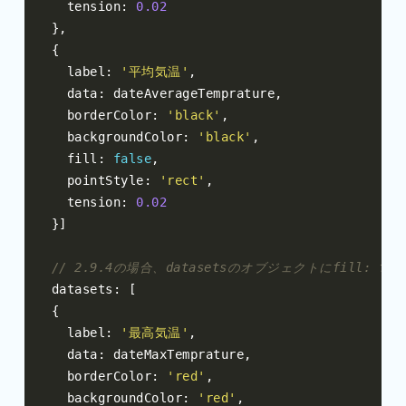
  tension
:
0.02
},
{
  label
:
'平均気温'
,
  data
:
 dateAverageTemprature
,
  borderColor
:
'black'
,
  backgroundColor
:
'black'
,
  fill
:
false
,
  pointStyle
:
'rect'
,
  tension
:
0.02
}]
// 2.9.4の場合、datasetsのオブジェクトにfill: 
datasets
:
[
{
  label
:
'最高気温'
,
  data
:
 dateMaxTemprature
,
  borderColor
:
'red'
,
  backgroundColor
:
'red'
,