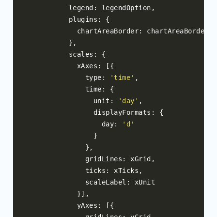
          legend
:
 legendOption
,
          plugins
:
{
            chartAreaBorder
:
 chartAreaBorderOp
},
          scales
:
{
            xAxes
:
[{
              type
:
'time'
,
              time
:
{
                unit
:
'day'
,
                displayFormats
:
{
                  day
:
'd'
}
},
              gridLines
:
 xGrid
,
              ticks
:
 xTicks
,
              scaleLabel
:
 xUnit

}],
            yAxes
:
[{