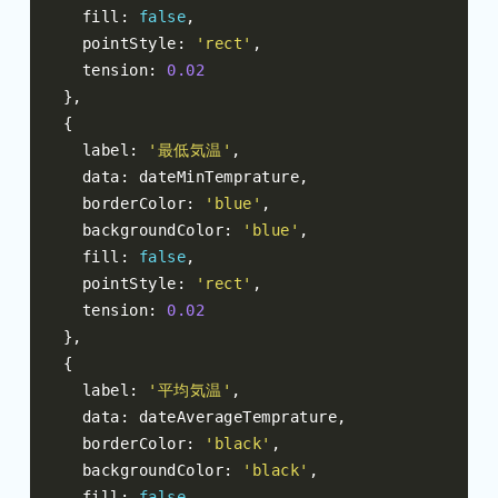
  fill
:
false
,
  pointStyle
:
'rect'
,
  tension
:
0.02
},
{
  label
:
'最低気温'
,
  data
:
 dateMinTemprature
,
  borderColor
:
'blue'
,
  backgroundColor
:
'blue'
,
  fill
:
false
,
  pointStyle
:
'rect'
,
  tension
:
0.02
},
{
  label
:
'平均気温'
,
  data
:
 dateAverageTemprature
,
  borderColor
:
'black'
,
  backgroundColor
:
'black'
,
  fill
:
false
,