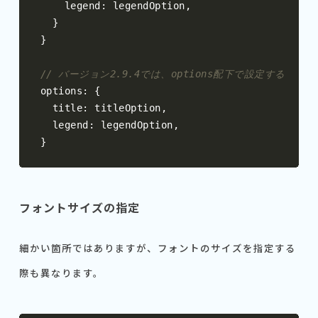
    legend
:
 legendOption
,
}
}
// バージョン2.9.4では、options配下で設定する
options
:
{
  title
:
 titleOption
,
  legend
:
 legendOption
,
}
フォントサイズの指定
細かい箇所ではありますが、フォントのサイズを指定する
際も異なります。