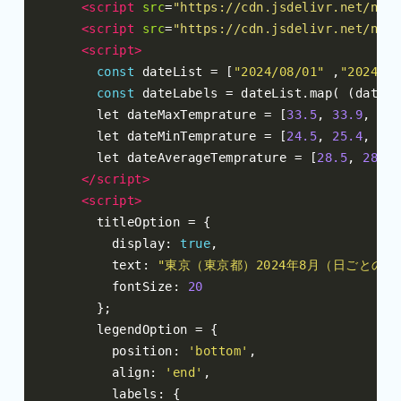
<script
src
=
"https://cdn.jsdelivr.net/npm/
<script
src
=
"https://cdn.jsdelivr.net/npm/
<script>
const
 dateList 
=
[
"2024/08/01"
,
"2024/08
const
 dateLabels 
=
 dateList
.
map
(
(
date
)
      let dateMaxTemprature 
=
[
33.5
,
33.9
,
34.
      let dateMinTemprature 
=
[
24.5
,
25.4
,
26
,
      let dateAverageTemprature 
=
[
28.5
,
28.7
,
</script>
<script>
      titleOption 
=
{
        display
:
true
,
        text
:
"東京（東京都）2024年8月（日ごとの値
        fontSize
:
20
};
      legendOption 
=
{
        position
:
'bottom'
,
        align
:
'end'
,
        labels
:
{