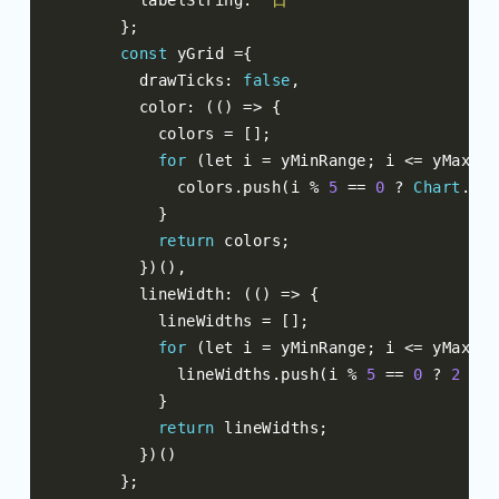
        labelString
:
'日'
};
const
 yGrid 
={
        drawTicks
:
false
,
        color
:
(()
=>
{
          colors 
=
[];
for
(
let i 
=
 yMinRange
;
 i 
<=
 yMaxRan
            colors
.
push
(
i 
%
5
==
0
?
Chart
.
def
}
return
 colors
;
})(),
        lineWidth
:
(()
=>
{
          lineWidths 
=
[];
for
(
let i 
=
 yMinRange
;
 i 
<=
 yMaxRan
            lineWidths
.
push
(
i 
%
5
==
0
?
2
:
1
}
return
 lineWidths
;
})()
};