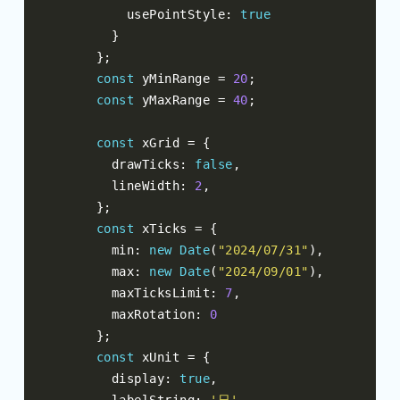
          usePointStyle
:
true
}
};
const
 yMinRange 
=
20
;
const
 yMaxRange 
=
40
;
const
 xGrid 
=
{
        drawTicks
:
false
,
        lineWidth
:
2
,
};
const
 xTicks 
=
{
        min
:
new
Date
(
"2024/07/31"
),
        max
:
new
Date
(
"2024/09/01"
),
        maxTicksLimit
:
7
,
        maxRotation
:
0
};
const
 xUnit 
=
{
        display
:
true
,