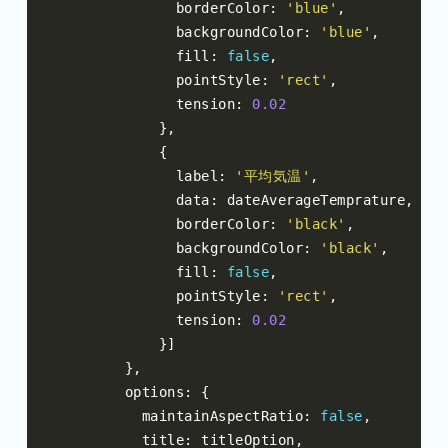
              borderColor
:
'blue'
,
              backgroundColor
:
'blue'
,
              fill
:
false
,
              pointStyle
:
'rect'
,
              tension
:
0.02
},
{
              label
:
'平均気温'
,
              data
:
 dateAverageTemprature
,
              borderColor
:
'black'
,
              backgroundColor
:
'black'
,
              fill
:
false
,
              pointStyle
:
'rect'
,
              tension
:
0.02
}]
},
        options
:
{
          maintainAspectRatio
:
false
,
          title
:
 titleOption
,