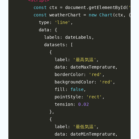
<script>
const
 ctx 
=
 document
.
getElementById
(
'wea
const
 weatherChart 
=
new
Chart
(
ctx
,
{
        type
:
'line'
,
        data
:
{
          labels
:
 dateLabels
,
          datasets
:
[
{
              label
:
'最高気温'
,
              data
:
 dateMaxTemprature
,
              borderColor
:
'red'
,
              backgroundColor
:
'red'
,
              fill
:
false
,
              pointStyle
:
'rect'
,
              tension
:
0.02
},
{
              label
:
'最低気温'
,
              data
:
 dateMinTemprature
,