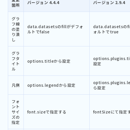
バージョン 4.4.4
バージョン 2.9.4
箇所
グラ
フ線
data.datasetsのfillがデフォ
data.datasetsの
の塗
ルトでfalse
ォルトでtrue
り潰
し
グラ
フタ
options.plugins.
options.titleから設定
イト
設定
ル
options.plugins.
凡例
options.legendから設定
ら設定
フォ
ント
サイ
font.sizeで指定する
fontSizeにて指定
ズの
指定