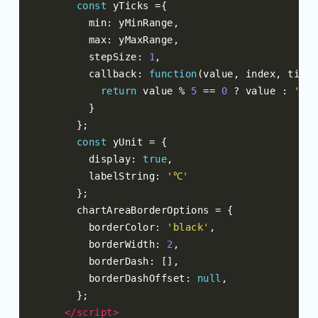
const
 yTicks 
={
        min
:
 yMinRange
,
        max
:
 yMaxRange
,
        stepSize
:
1
,
        callback
:
function
(
value
,
 index
,
 ticks
return
 value 
%
5
==
0
?
 value 
:
''
;
}
};
const
 yUnit 
=
{
        display
:
true
,
        labelString
:
'℃'
};
      chartAreaBorderOptions 
=
{
        borderColor
:
'black'
,
        borderWidth
:
2
,
        borderDash
:
[],
        borderDashOffset
:
null
,
};
</script>