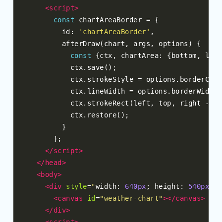
<script>
const
 chartAreaBorder 
=
{
        id
:
'chartAreaBorder'
,
        afterDraw
(
chart
,
 args
,
 options
)
{
const
{
ctx
,
 chartArea
:
{
bottom
,
 left
          ctx
.
save
();
          ctx
.
strokeStyle 
=
 options
.
borderColo
          ctx
.
lineWidth 
=
 options
.
borderWidth
;
          ctx
.
strokeRect
(
left
,
 top
,
 right 
-
 le
          ctx
.
restore
();
}
};
</script>
</head>
<body>
<div
style
=
"
width
:
640px
;
 height
:
540px
;
"
>
<canvas
id
=
"weather-chart"
></canvas>
</div>