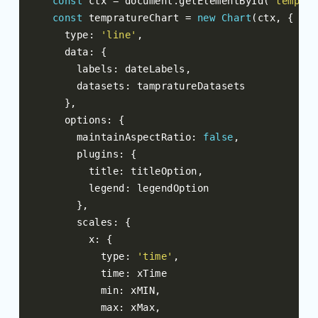
const
 ctx 
=
 document
.
getElementById
(
'temprat
const
 tempratureChart 
=
new
Chart
(
ctx
,
{
    type
:
'line'
,
    data
:
{
      labels
:
 dateLabels
,
      datasets
:
 tampratureDatasets

},
    options
:
{
      maintainAspectRatio
:
false
,
      plugins
:
{
        title
:
 titleOption
,
        legend
:
 legendOption

},
      scales
:
{
        x
:
{
          type
:
'time'
,
          time
:
 xTime

          min
:
 xMIN
,
          max
:
 xMax
,