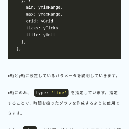
  y
:
{
    min
:
 yMinRange
,
    max
:
 yMaxRange
,
    grid
:
 yGrid

    ticks
:
 yTicks
,
    title
:
 yUnit

},
},
x軸とy軸に設定しているパラメータを説明していきます。
x軸にのみ、
を指定しています。指定
type
:
'time'
することで、時間を扱ったグラフを作成するように使用で
きます。