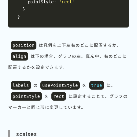
    pointStyle
:
'rect'
}
}
は凡例を上下左右のどこに配置するか、
position
は下の場合、グラフの左、真ん中、右のどこに
align
配置するかを設定できます。
の
を
に、
labels
usePointStyle
true
を
に設定することで、グラフの
pointStyle
rect
マーカーと同じ形に変更しています。
scalses