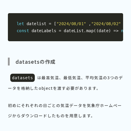
let
 datelist 
=
[
"2024/08/01"
,
"2024/08/02"
,
"2
const
 dateLabels 
=
 dateList
.
map
((
date
)
=>
new
datasetsの作成
は最高気温、最低気温、平均気温の3つのデ
datasets
ータを格納したobjectを渡す必要があります。
初めにそれぞれの日ごとの気温データを気象庁ホームペー
ジからダウンロードしたものを用意します。