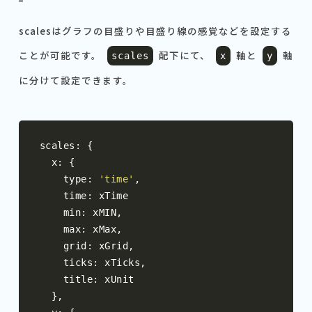
scalesはグラフの目盛りや目盛り線の感覚などを設定する
ことが可能です。
配下にて、
軸と
軸
scales
x
y
に分けて設定できます。
scales
:
{
  x
:
{
    type
:
'time'
,
    time
:
 xTime

    min
:
 xMIN
,
    max
:
 xMax
,
    grid
:
 xGrid
,
    ticks
:
 xTicks
,
    title
:
 xUnit

},