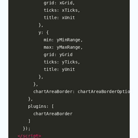
          grid
:
 xGrid
,
          ticks
:
 xTicks
,
          title
:
 xUnit

},
        y
:
{
          min
:
 yMinRange
,
          max
:
 yMaxRange
,
          grid
:
 yGrid

          ticks
:
 yTicks
,
          title
:
 yUnit

},
},
      chartAreaBorder
:
 chartAreaBorderOptions

},
    plugins
:
[
      chartAreaBorder

]
});
</script>