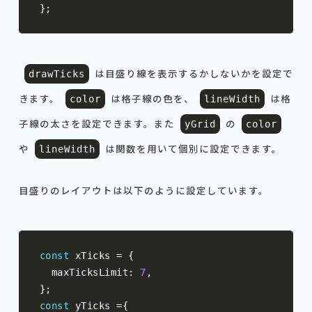
};
は目盛り線を表示するかしないかを設定で
drawTicks
きます。
は格子線の色を、
は格
color
lineWidth
子線の太さを設定できます。また
の
yGrid
color
や
は関数を用いて個別に設定できます。
lineWidth
目盛りのレイアウトは以下のように設定しています。
const
 xTicks 
=
{
  maxTicksLimit
:
7
,
};
const
 yTicks 
={