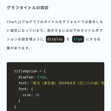
グラフタイトルの設定
Chart.jsではグラフのタイトルをデフォルトでは表示しな
い設定になっています。表示するには以下のタイトルオプ
ションの設定値ように
を
にする必
display
true
要があります。
titleOption 
=
{
  display
:
true
,
  text
:
"東京（東京都）2024年8月（日ごとの値）気温"
  font
:
{
    size
:
20
}
}