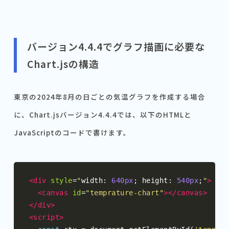
バージョン4.4.4でグラフ描画に必要な
Chart.jsの構造
東京の2024年8月の日ごとの気温グラフを作成する場合
に、Chart.jsバージョン4.4.4では、以下のHTMLと
JavaScriptのコードで書けます。
<div
style
=
"
width
:
640px
;
 height
:
540px
;
"
>
<canvas
id
=
"temprature-chart"
></canvas>
</div>
<script>