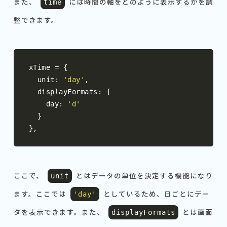
また、
には時間の軸をどのように表示するかを調
time
整できます。
xTime 
=
{
  unit
:
'day'
,
  displayFormats
:
{
    day
:
'd'
}
},
ここで、
とはデータの単位を決定する機能になり
unit
ます。ここでは
としているため、日ごとにデー
'day'
タを表示できます。また、
とは画面
displayFormats