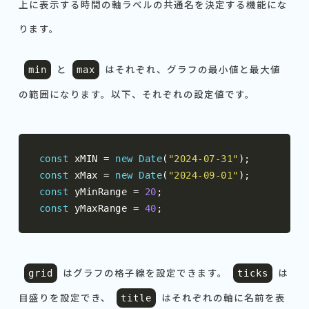
上に表示する時間の軸ラベルの共通名を決定する機能にな
ります。
と
はそれぞれ、グラフの最小値と最大値
min
max
の範囲になります。以下、それぞれの設定値です。
const
 xMIN 
=
new
Date
(
"2024-07-31"
);
const
 xMax 
=
new
Date
(
"2024-09-01"
);
const
 yMinRange 
=
20
;
const
 yMaxRange 
=
40
;
はグラフの格子線を設定できます。
は
grid
ticks
目盛りを設定でき、
はそれぞれの軸に名前を表
title