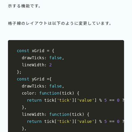
示する機能です。
格子線のレイアウトは以下のように変更しています。
const
 xGrid 
=
{
  drawTicks
:
false
,
  lineWidth
:
2
};
const
 yGrid 
={
  drawTicks
:
false
,
  color
:
function
(
tick
)
{
return
 tick
[
'tick'
][
'value'
]
%
5
==
0
?
Ch
},
  lineWidth
:
function
(
tick
)
{
return
 tick
[
'tick'
][
'value'
]
%
5
==
0
?
2
},