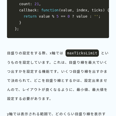
  count
:
21
,
  callback
:
function
(
value
,
 index
,
 ticks
)
{
return
 value 
%
5
==
0
?
 value 
:
''
;
}
};
目盛りの設定をする際、x軸では
とい
maxTicksLimit
うものを設定しています。これは、目盛り線を最大でいく
つ出すかを設定する機能です。いくつ目盛り線を出すかま
で決められて、どこを目盛り線とするかは、設定出来ませ
んので、レイアウトが良くなるように、最小値、最大値を
設定する必要があります。
y軸では表示される範囲で、どのくらい目盛り線を表示す