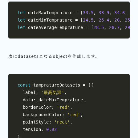
let
 dateMaxTemprature 
=
[
33.5
,
33.9
,
34.6
,
35.
let
 dateMinTemprature 
=
[
24.5
,
25.4
,
26
,
25.4
,
let
 dateAverageTemprature 
=
[
28.5
,
28.7
,
29.4
,
次にdatasetsとなるobjectを作成します。
const
 tampratureDatasets 
=
[{
  label
:
'最高気温'
,
  data
:
 dateMaxTemprature
,
  borderColor
:
'red'
,
  backgroundColor
:
'red'
,
  pointStyle
:
'rect'
,
  tension
:
0.02
},