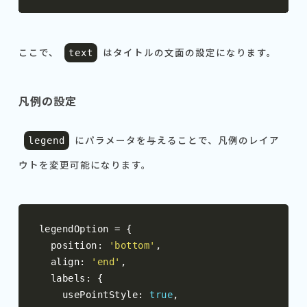
ここで、
はタイトルの文面の設定になります。
text
凡例の設定
にパラメータを与えることで、凡例のレイア
legend
ウトを変更可能になります。
legendOption 
=
{
  position
:
'bottom'
,
  align
:
'end'
,
  labels
:
{
    usePointStyle
:
true
,