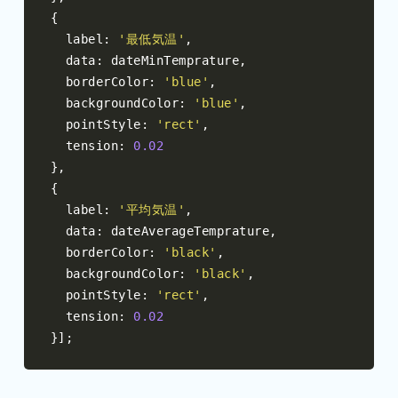
{
  label
:
'最低気温'
,
  data
:
 dateMinTemprature
,
  borderColor
:
'blue'
,
  backgroundColor
:
'blue'
,
  pointStyle
:
'rect'
,
  tension
:
0.02
},
{
  label
:
'平均気温'
,
  data
:
 dateAverageTemprature
,
  borderColor
:
'black'
,
  backgroundColor
:
'black'
,
  pointStyle
:
'rect'
,
  tension
:
0.02
}];