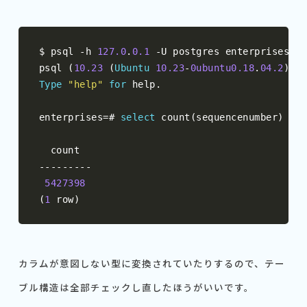
$ psql 
-
h 
127.0
.
0.1
-
U postgres enterprises

psql 
(
10.23
(
Ubuntu
10.23
-
0ubuntu0.18
.
04.2
),
 s
Type
"help"
for
 help
.
enterprises
=#
select
 count
(
sequencenumber
)
fro
---------
5427398
(
1
 row
)
カラムが意図しない型に変換されていたりするので、テー
ブル構造は全部チェックし直したほうがいいです。