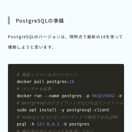
PostgreSQLの準備
PostgreSQLのバージョンは、現時点で最新の16を使って
構築しようと思います。
# 最新イメージをダウンロード
docker pull postgres
:
16
# コンテナを起動
docker run 
--
name postgres 
-
p 
5432
:
5432
-
e POS
# postgresqlのクライアントがなければインストール
sudo apt install 
-
y postgresql
-
# sudoなどをつけずこのコマンドで接続できればOK
psql 
-
h 
127.0
.
0.1
-
# 移行先のデータベースを作成しておく