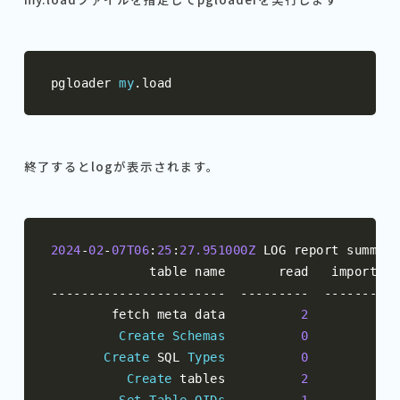
pgloader 
my
.
load
終了するとlogが表示されます。
2024
-
02
-
07T06
:
25
:
27.951000Z
 LOG report summary
-----------------------
---------
---------
        fetch meta data          
2
2
Create
Schemas
0
0
Create
 SQL 
Types
0
0
Create
 tables          
2
2