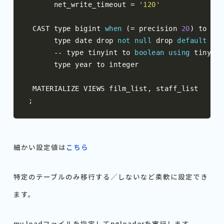
      net_write_timeout 
=
'120'
 CAST type bigint 
when
(=
 precision 
20
)
 to big
      type date drop 
not
null
 drop 
default
usi
--
 type tinyint to 
boolean
using
 tinyint
      type year to integer

 MATERIALIZE VIEWS film_list
,
;
細かい設定値は
こちら
特定のテーブルのみ移行する／しないなど柔軟に設定でき
ます。
my.loadファイルを指定してpgloaderを実行します