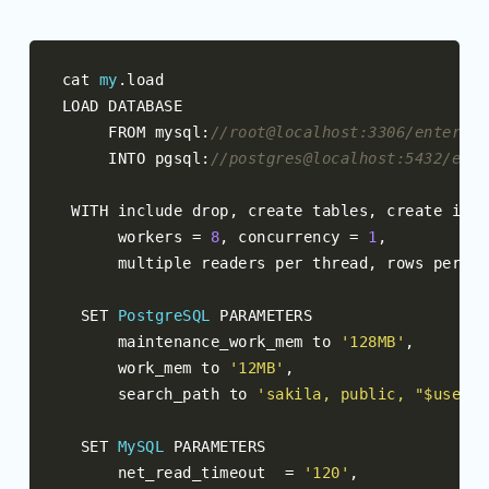
cat 
my
.
load

LOAD DATABASE

     FROM mysql
:
//root@localhost:3306/enterpri
     INTO pgsql
:
//postgres@localhost:5432/ente
 WITH include drop
,
 create tables
,
 create inde
      workers 
=
8
,
 concurrency 
=
1
,
      multiple readers per thread
,
 rows per ra
  SET 
PostgreSQL
 PARAMETERS

      maintenance_work_mem to 
'128MB'
,
      work_mem to 
'12MB'
,
      search_path to 
'sakila, public, "$user"'
  SET 
MySQL
 PARAMETERS

      net_read_timeout  
=
'120'
,