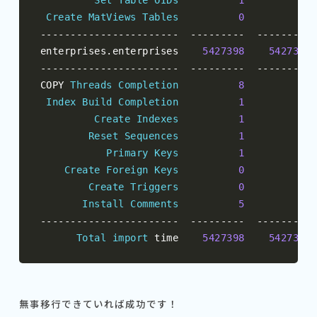
Set
Table
OIDs
1
1
Create
MatViews
Tables
0
0
-----------------------
---------
---------
enterprises
.
enterprises    
5427398
5427398
-----------------------
---------
---------
COPY 
Threads
Completion
8
8
Index
Build
Completion
1
1
Create
Indexes
1
1
Reset
Sequences
1
1
Primary
Keys
1
1
Create
Foreign
Keys
0
0
Create
Triggers
0
0
Install
Comments
5
0
-----------------------
---------
---------
Total
import
 time    
5427398
5427398
無事移行できていれば成功です！