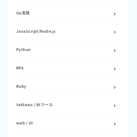
Go言語
JavaScript/Node.js
Python
RPA
Ruby
tableau / BIツール
web / UI