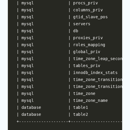
|
 mysql              
|
 procs_priv             
|
 mysql              
|
 columns_priv           
|
 mysql              
|
 gtid_slave_pos         
|
 mysql              
|
 servers                
|
 mysql              
|
 db                     
|
 mysql              
|
 proxies_priv           
|
 mysql              
|
 roles_mapping          
|
 mysql              
|
 global_priv            
|
 mysql              
|
 time_zone_leap_second  
|
 mysql              
|
 tables_priv            
|
 mysql              
|
 innodb_index_stats     
|
 mysql              
|
 time_zone_transition   
|
 mysql              
|
 time_zone_transition_ty
|
 mysql              
|
 time_zone              
|
 mysql              
|
 time_zone_name         
|
 database           
|
 table1                 
|
 database           
|
 table2                 
+--------------------+------------------------