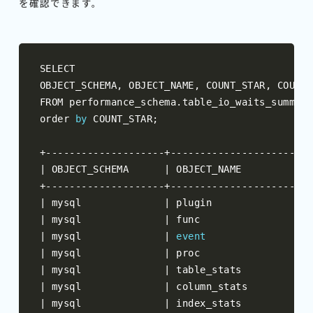
を確認できます。
SELECT 

OBJECT_SCHEMA
,
 OBJECT_NAME
,
 COUNT_STAR
,
 COUNT_
FROM performance_schema
.
table_io_waits_summary
order 
by
 COUNT_STAR
;
+--------------------+------------------------
|
 OBJECT_SCHEMA      
|
 OBJECT_NAME            
+--------------------+------------------------
|
 mysql              
|
 plugin                 
|
 mysql              
|
 func                   
|
 mysql              
|
event
|
 mysql              
|
 proc                   
|
 mysql              
|
 table_stats            
|
 mysql              
|
 column_stats           
|
 mysql              
|
 index_stats            