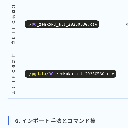
共
有
ボ
リ
./
00
_zenkoku_all_20250530
.
csv
ュ
ー
ム
外
共
有
ボ
リ
.
/pgdata/
00
_zenkoku_all_20250530
.
csv
ュ
ー
ム
内
6. インポート手法とコマンド集