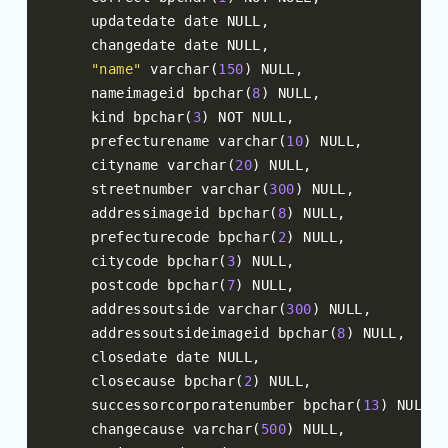
    updatedate date NULL
,
    changedate date NULL
,
"name"
 varchar
(
150
)
 NULL
,
    nameimageid bpchar
(
8
)
 NULL
,
    kind bpchar
(
3
)
 NOT NULL
,
    prefecturename varchar
(
10
)
 NULL
,
    cityname varchar
(
20
)
 NULL
,
    streetnumber varchar
(
300
)
 NULL
,
    addressimageid bpchar
(
8
)
 NULL
,
    prefecturecode bpchar
(
2
)
 NULL
,
    citycode bpchar
(
3
)
 NULL
,
    postcode bpchar
(
7
)
 NULL
,
    addressoutside varchar
(
300
)
 NULL
,
    addressoutsideimageid bpchar
(
8
)
 NULL
,
    closedate date NULL
,
    closecause bpchar
(
2
)
 NULL
,
    successorcorporatenumber bpchar
(
13
)
 NULL
,
    changecause varchar
(
500
)
 NULL
,