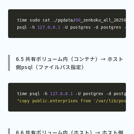
time sudo cat 
./
pgdata
/
00
_zenkoku_all_20250530
psql 
-
h 
127.0
.
0.1
-
U postgres 
-
d postgres 
-
c 
"
6.5 共有ボリューム内（コンテナ）→ ホスト
側psql（ファイルパス指定）
time psql 
-
h 
127.0
.
0.1
-
U postgres 
-
d postgres
"copy public.enterprises from '/var/lib/postgr
6.6 共有ボリューム内（ホスト）→ ホスト側