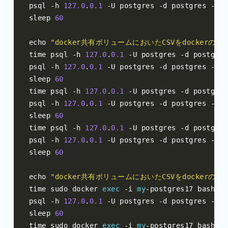
psql 
-
h 
127.0
.
0.1
-
U postgres 
-
d postgres 
-
c 
"
sleep 
60
echo 
"docker共有ボリュームにおいたCSVをdockerの外
time psql 
-
h 
127.0
.
0.1
-
U postgres 
-
d postgres
psql 
-
h 
127.0
.
0.1
-
U postgres 
-
d postgres 
-
c 
"
sleep 
60
time psql 
-
h 
127.0
.
0.1
-
U postgres 
-
d postgres
psql 
-
h 
127.0
.
0.1
-
U postgres 
-
d postgres 
-
c 
"
sleep 
60
time psql 
-
h 
127.0
.
0.1
-
U postgres 
-
d postgres
psql 
-
h 
127.0
.
0.1
-
U postgres 
-
d postgres 
-
c 
"
sleep 
60
echo 
"docker共有ボリュームにおいたCSVをdockerの中
time sudo docker 
exec
-
i 
my
-
postgres17 bash 
-
c
psql 
-
h 
127.0
.
0.1
-
U postgres 
-
d postgres 
-
c 
"
sleep 
60
time sudo docker 
exec
-
i 
my
-
postgres17 bash 
-
c