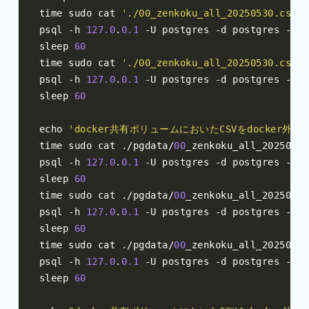
time sudo cat 
'./00_zenkoku_all_20250530.csv'
psql 
-
h 
127.0
.
0.1
-
U postgres 
-
d postgres 
-
c 
"
sleep 
60
time sudo cat 
'./00_zenkoku_all_20250530.csv'
psql 
-
h 
127.0
.
0.1
-
U postgres 
-
d postgres 
-
c 
"
sleep 
60
echo 
'docker共有ボリュームにおいたCSVをdocker外で
time sudo cat 
./
pgdata
/
00
_zenkoku_all_20250530
psql 
-
h 
127.0
.
0.1
-
U postgres 
-
d postgres 
-
c 
"
sleep 
60
time sudo cat 
./
pgdata
/
00
_zenkoku_all_20250530
psql 
-
h 
127.0
.
0.1
-
U postgres 
-
d postgres 
-
c 
"
sleep 
60
time sudo cat 
./
pgdata
/
00
_zenkoku_all_20250530
psql 
-
h 
127.0
.
0.1
-
U postgres 
-
d postgres 
-
c 
"
sleep 
60