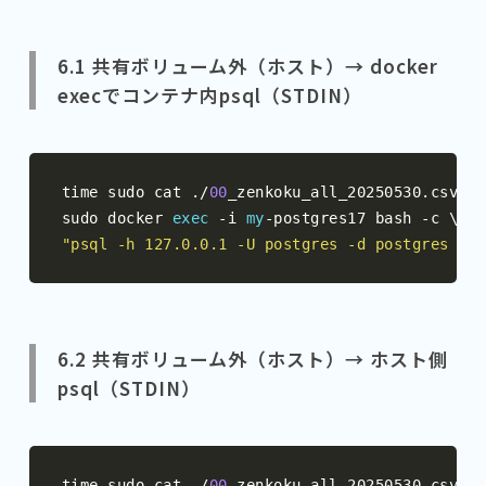
6.1 共有ボリューム外（ホスト）→ docker
execでコンテナ内psql（STDIN）
time sudo cat 
./
00
_zenkoku_all_20250530
.
csv 
|
 
sudo docker 
exec
-
i 
my
-
postgres17 bash 
-
"psql -h 127.0.0.1 -U postgres -d postgres -c 
6.2 共有ボリューム外（ホスト）→ ホスト側
psql（STDIN）
time sudo cat 
./
00
_zenkoku_all_20250530
.
csv 
|
 