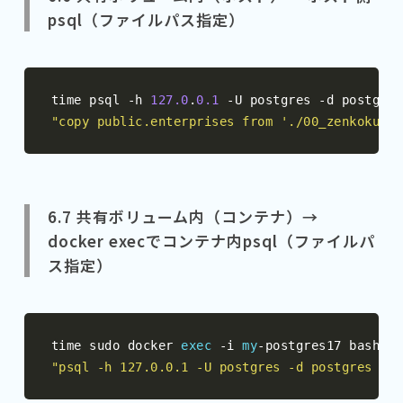
psql（ファイルパス指定）
time psql 
-
h 
127.0
.
0.1
-
U postgres 
-
d postgres
"copy public.enterprises from './00_zenkoku_al
6.7 共有ボリューム内（コンテナ）→
docker execでコンテナ内psql（ファイルパ
ス指定）
time sudo docker 
exec
-
i 
my
-
postgres17 bash 
-
"psql -h 127.0.0.1 -U postgres -d postgres -c 