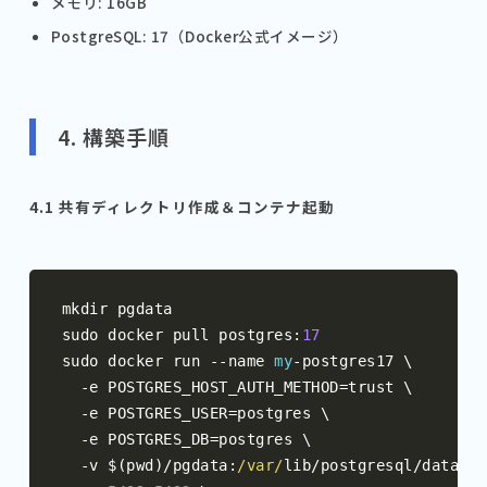
メモリ: 16GB
PostgreSQL: 17（Docker公式イメージ）
4. 構築手順
4.1 共有ディレクトリ作成＆コンテナ起動
mkdir pgdata

sudo docker pull postgres
:
17
sudo docker run 
--
name 
my
-
postgres17 \

-
e POSTGRES_HOST_AUTH_METHOD
=
trust \

-
e POSTGRES_USER
=
postgres \

-
e POSTGRES_DB
=
postgres \

-
v $
(
pwd
)/
pgdata
:
/var/
lib
/
postgresql
/
data \
