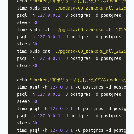
echo 
"docker共有ボリュームにおいたCSVをdocker外
time sudo cat 
'./pgdata/00_zenkoku_all_2025053
psql 
-
h 
127.0
.
0.1
-
U postgres 
-
d postgres 
-
c 
"
sleep 
60
time sudo cat 
'./pgdata/00_zenkoku_all_2025053
psql 
-
h 
127.0
.
0.1
-
U postgres 
-
d postgres 
-
c 
"
sleep 
60
time sudo cat 
'./pgdata/00_zenkoku_all_2025053
psql 
-
h 
127.0
.
0.1
-
U postgres 
-
d postgres 
-
c 
"
sleep 
60
echo 
"docker共有ボリュームにおいたCSVをdockerの中
time psql 
-
h 
127.0
.
0.1
-
U postgres 
-
d postgres
psql 
-
h 
127.0
.
0.1
-
U postgres 
-
d postgres 
-
c 
"
sleep 
60
time psql 
-
h 
127.0
.
0.1
-
U postgres 
-
d postgres
psql 
-
h 
127.0
.
0.1
-
U postgres 
-
d postgres 
-
c 
"
sleep 
60
time psql 
-
h 
127.0
.
0.1
-
U postgres 
-
d postgres