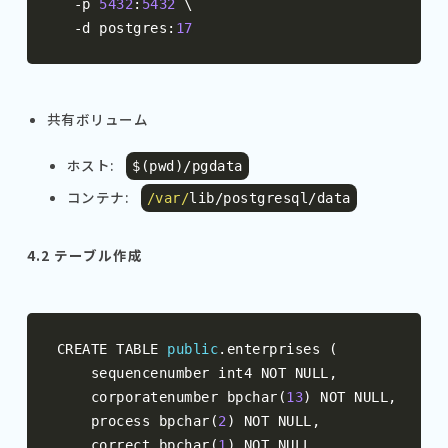
-
p 
5432
:
5432
 \

-
d postgres
:
17
共有ボリューム
ホスト:
$
(
pwd
)/
pgdata
コンテナ:
/var/
lib
/
postgresql
/
data
4.2 テーブル作成
CREATE TABLE 
public
.
enterprises 
(
    sequencenumber int4 NOT NULL
,
    corporatenumber bpchar
(
13
)
 NOT NULL
,
    process bpchar
(
2
)
 NOT NULL
,
    correct bpchar
(
1
)
 NOT NULL
,