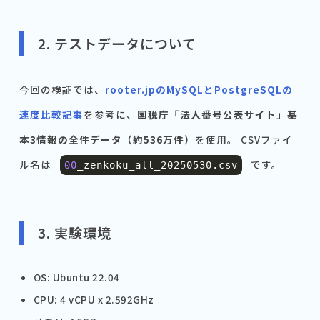
2. テストデータについて
今回の検証では、
rooter.jpのMySQLとPostgreSQLの
速度比較記事
を参考に、
国税庁「法人番号公表サイト」基
本3情報の全件データ（約536万件）
を使用。 CSVファイ
ル名は
です。
00
_zenkoku_all_20250530
.
csv
3. 実験環境
OS: Ubuntu 22.04
CPU: 4 vCPU x 2.592GHz