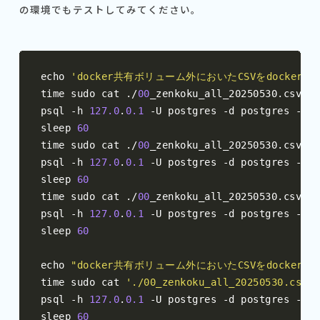
の環境でもテストしてみてください。
echo 
'docker共有ボリューム外においたCSVをdocker外
time sudo cat 
./
00
_zenkoku_all_20250530
.
csv 
|
s
psql 
-
h 
127.0
.
0.1
-
U postgres 
-
d postgres 
-
c 
"
sleep 
60
time sudo cat 
./
00
_zenkoku_all_20250530
.
csv 
|
s
psql 
-
h 
127.0
.
0.1
-
U postgres 
-
d postgres 
-
c 
"
sleep 
60
time sudo cat 
./
00
_zenkoku_all_20250530
.
csv 
|
s
psql 
-
h 
127.0
.
0.1
-
U postgres 
-
d postgres 
-
c 
"
sleep 
60
echo 
"docker共有ボリューム外においたCSVをdocker
time sudo cat 
'./00_zenkoku_all_20250530.csv'
psql 
-
h 
127.0
.
0.1
-
U postgres 
-
d postgres 
-
c 
"
sleep 
60