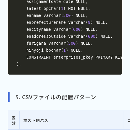
    assignmentdate date NULL
,
    latest bpchar
(
1
)
 NOT NULL
,
    enname varchar
(
300
)
 NULL
,
    enprefecturename varchar
(
9
)
 NULL
,
    encityname varchar
(
600
)
 NULL
,
    enaddressoutside varchar
(
600
)
 NULL
,
    furigana varchar
(
500
)
 NULL
,
    hihyoji bpchar
(
1
)
 NULL
,
    CONSTRAINT enterprises_pkey PRIMARY KEY 
(
s
);
5. CSVファイルの配置パターン
区
ホスト側パス
分