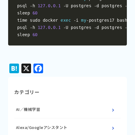
psql 
-
h 
127.0
.
0.1
-
U postgres 
-
d postgres 
-
c 
"
sleep 
60
time sudo docker 
exec
-
i 
my
-
postgres17 bash 
-
c
psql 
-
h 
127.0
.
0.1
-
U postgres 
-
d postgres 
-
c 
"
sleep 
60
Hatena
X
Facebook
カテゴリー
AI／機械学習
Alexa/Googleアシスタント