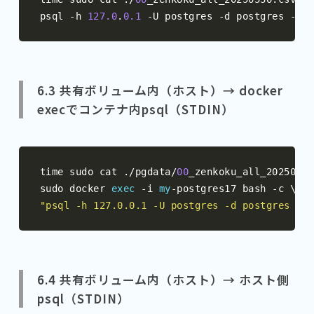
psql 
-
h 
127.0
.
0.1
-
U postgres 
-
d postgres 
-
c 
"
6.3 共有ボリューム内（ホスト）→ docker
execでコンテナ内psql（STDIN）
time sudo cat 
./
pgdata
/
00
_zenkoku_all_20250530
sudo docker 
exec
-
i 
my
-
postgres17 bash 
-
"psql -h 127.0.0.1 -U postgres -d postgres -c 
6.4 共有ボリューム内（ホスト）→ ホスト側
psql（STDIN）