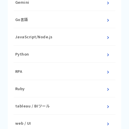
Gemini
Go言語
JavaScript/Node.js
Python
RPA
Ruby
tableau / BIツール
web / UI