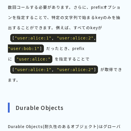
数回コールする必要があります。さらに、prefixオプショ
ンを指定することで、特定の文字列で始まるkeyのみを抽
出することができます。例えば、すべてのkeyが
[
"user:alice:1"
,
"user:alice:2"
,
だったとき、prefix
"user:bob:1"
]
に
を指定することで
"user:alice:"
が取得でき
[
"user:alice:1"
,
"user:alice:2"
]
ます。
Durable Objects
Durable Objects(耐久性のあるオブジェクト)はグローバ