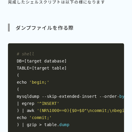
完成したシェルスクリプトは以下の様になります
ダンプファイルを作る際
# shell
DB
=[
target database
]
TABLE
=[
target table
]
(
echo 
'begin;'
(
mysqldump 
--
skip
-
extended
-
insert 
--
order
-
by
-
|
 egrep 
'^INSERT'
)
|
 awk 
'(NR%1000==0){$0=$0"\ncommit;\nbegin;"
echo 
'commit;'
)
|
 gzip 
>
 table
.
dump