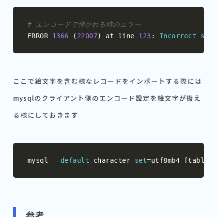
# エンコードで弾かれる時のエラー
ERROR 
1366
(
22007
)
 at line 
123
:
Incorrect
stri
ここで絵文字を含む様なレコードをインポートする際には
mysqlのクライアント側のエンコード設定を絵文字が扱え
る様にしておきます
mysql 
--
default
-
character
-
set
=
utf8mb4 
[
table
]
参考