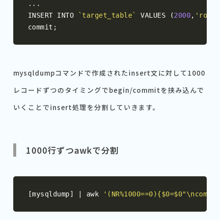
...
INSERT INTO 
`target_table`
 VALUES 
(
2000
,
'roote
commit
;
mysqldumpコマンドで作成されたinsert文に対して1000
レコードずつのタイミングでbegin/commitを挟み込んで
いくことでinsert処理を分割していきます。
1000行ずつawkで分割
[
mysqldump
]
|
 awk 
'(NR%1000==0){$0=$0"\ncommit