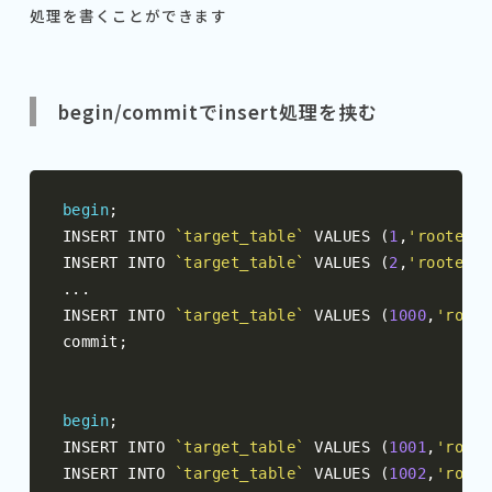
処理を書くことができます
begin/commitでinsert処理を挟む
begin
;
INSERT INTO 
`target_table`
 VALUES 
(
1
,
'rooter'
,
INSERT INTO 
`target_table`
 VALUES 
(
2
,
'rooter'
,
...
INSERT INTO 
`target_table`
 VALUES 
(
1000
,
'roote
commit
;
begin
;
INSERT INTO 
`target_table`
 VALUES 
(
1001
,
'roote
INSERT INTO 
`target_table`
 VALUES 
(
1002
,
'roote