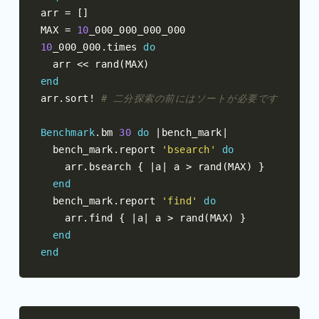
arr 
=
[]
MAX 
=
10
10
_000_000
.
times 
do
  arr 
<<
 rand
(
MAX
)
end
arr
.
sort
!
# 二分探索の前にはソートが必要です
Benchmark
.
bm 
30
do
|
bench_mark
|
  bench_mark
.
report 
'bsearch'
do
    arr
.
bsearch 
{
|
a
|
 a 
>
 rand
(
MAX
)
}
end
  bench_mark
.
report 
'find'
do
    arr
.
find 
{
|
a
|
 a 
>
 rand
(
MAX
)
}
end
end