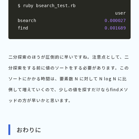
$ ruby bsearch_test
.
rb

                                     user     
bsearch                          
0.000027
0.
find                             
0.001689
0.
二分探索のほうが圧倒的に早いですね。注意点として、二
分探索をする前に値のソートをする必要があります。この
ソートにかかる時間は、要素数 N に対して N log N に比
例して増えていくので、少しの値を探すだけならfindメソ
ッドの方が早いかと思います。
おわりに