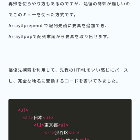
再帰を使うやり方もあるのですが、処理の制御が難しいの
でこのキューを使った方式です。
Array#prepend で配列先頭に要素を追加でき、
Array#popで配列末尾から要素を取り出せます。
幅優先探索を利用して、先程のHTMLをいい感じにパース
し、完全な地名に変換するコードを書いてみました。
<ul>
<li>
日本
<ul>
<li>
東京都
<ul>
<li>
渋谷区
<ul>
<li>
代々木
<ul>