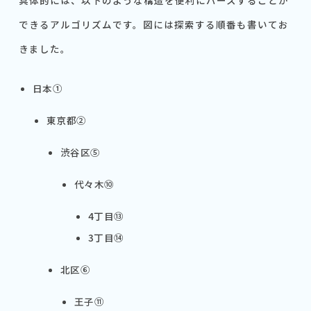
できるアルゴリズムです。図には探索する順番も書いてお
きました。
日本①
東京都②
渋谷区⑤
代々木⑩
4丁目⑬
3丁目⑭
北区⑥
王子⑪