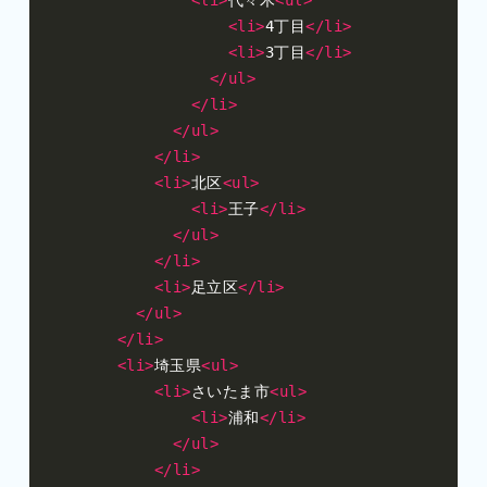
<li>
4丁目
</li>
<li>
3丁目
</li>
</ul>
</li>
</ul>
</li>
<li>
北区
<ul>
<li>
王子
</li>
</ul>
</li>
<li>
足立区
</li>
</ul>
</li>
<li>
埼玉県
<ul>
<li>
さいたま市
<ul>
<li>
浦和
</li>
</ul>
</li>