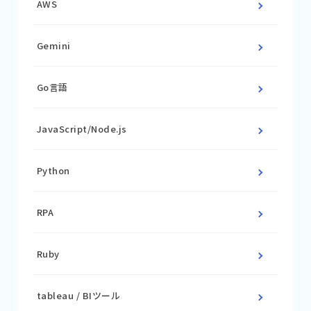
AWS
Gemini
Go言語
JavaScript/Node.js
Python
RPA
Ruby
tableau / BIツール