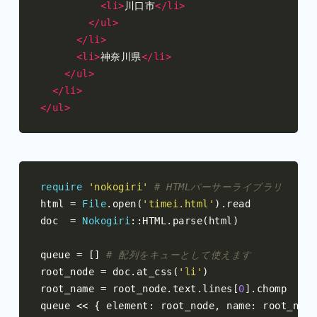
<li>
川口市
</li>
</ul>
</li>
<li>
神奈川県
</li>
</ul>
</li>
</ul>
require
'nokogiri'
# HTMLパーサーライブラリ
html 
=
File
.
open
(
'timei.html'
).
read

doc  
=
Nokogiri
::
HTML
.
parse
(
html
)
queue 
=
[]
# 配列をキューとして使えます
root_node 
=
 doc
.
at_css
(
'li'
)
root_name 
=
 root_node
.
text
.
lines
[
0
].
chomp

queue 
<<
{
 element
:
 root_node
,
 name
:
 root_name