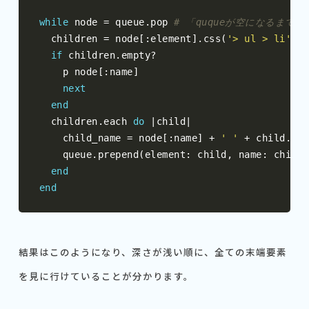
while
 node 
=
 queue
.
pop 
# 「ququeが空になるまで
  children 
=
 node
[:
element
].
css
(
'> ul > li'
)
if
 children
.
empty
?
    p node
[:
name
]
next
end
  children
.
each 
do
|
child
|
    child_name 
=
 node
[:
name
]
+
' '
+
 child
.
tex
    queue
.
prepend
(
element
:
 child
,
 name
:
 child_
end
end
結果はこのようになり、深さが浅い順に、全ての末端要素
を見に行けていることが分かります。