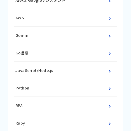
Alexa/Googleアシスタント
AWS
Gemini
Go言語
JavaScript/Node.js
Python
RPA
Ruby