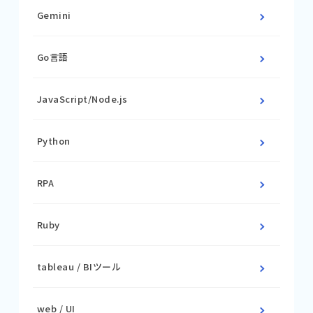
Gemini
Go言語
JavaScript/Node.js
Python
RPA
Ruby
tableau / BIツール
web / UI