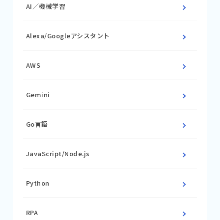
AI／機械学習
Alexa/Googleアシスタント
AWS
Gemini
Go言語
JavaScript/Node.js
Python
RPA