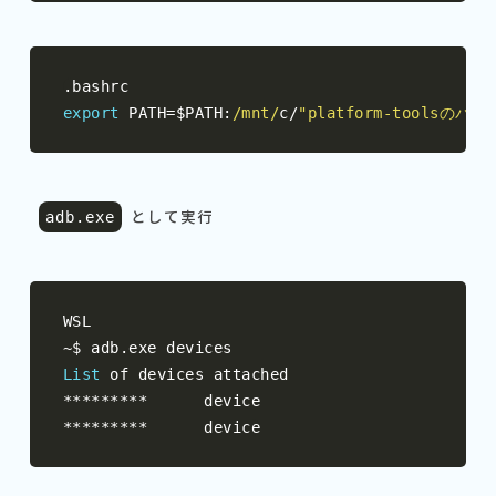
.
export
 PATH
=
$PATH
:
/mnt/
c
/
"platform-toolsのパス
として実行
adb
.
exe
~
$ adb
.
List
*********
*********
      device