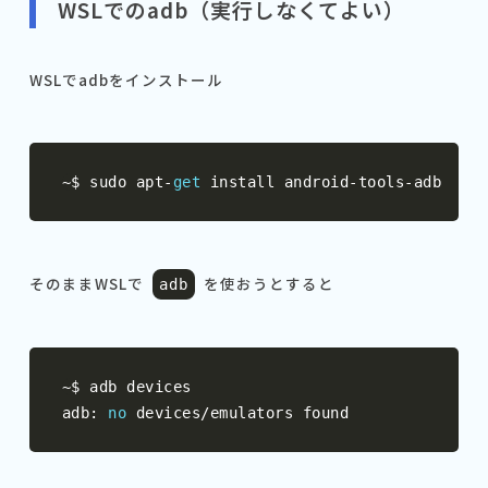
WSLでのadb（実行しなくてよい）
WSLでadbをインストール
~
$ sudo apt
-
get
 install android
-
tools
-
adb
そのままWSLで
を使おうとすると
adb
~
$ adb devices

adb
:
no
 devices
/
emulators found