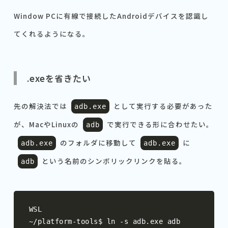
Window PCに有線で接続したAndroidデバイスを認識し
てくれるようになる。
.exeを省きたい
先の解決法では
として実行する必要があった
adb
.
exe
が、MacやLinuxの
で実行できる形に合わせたい。
adb
のフォルダに移動して
に
adb
.
exe
adb
.
exe
という名前のシンボリックリンクを貼る。
adb
~/
platform
-
tools$ ln 
-
s adb
.
exe adb