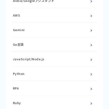
Alexa/Googleアシスタント
AWS
Gemini
Go言語
JavaScript/Node.js
Python
RPA
Ruby