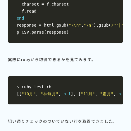
  charset 
=
 f
.
charset

  f
.
end
response 
=
 html
.
gsub
(
"\\n"
,
"\n"
).
gsub
(
/^"|"$/
,
p CSV
.
parse
(
response
)
実際にrubyから取得できるかを見てみます。
$ ruby test
.
[[
"10月"
,
"神無月"
,
nil
],
[
"11月"
,
"霜月"
,
nil
],
狙い通りチェックのついていない行を取得できました。