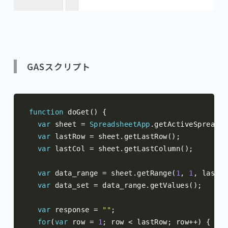
GASスクリプト
function
 doGet
()
{
var
 sheet 
=
SpreadsheetApp
.
getActiveSpreadsh
var
 lastRow 
=
 sheet
.
getLastRow
();
var
 lastCol 
=
 sheet
.
getLastColumn
();
var
 data_range 
=
 sheet
.
getRange
(
1
,
1
,
 lastRo
var
 data_set 
=
 data_range
.
getValues
();
var
 response 
=
""
;
for
(
var
 row 
=
1
;
 row 
<
 lastRow
;
 row
++)
{