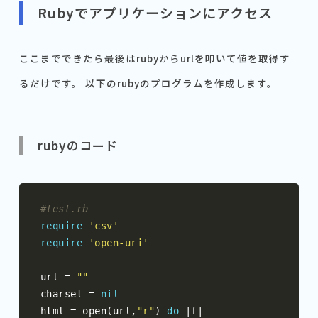
Rubyでアプリケーションにアクセス
ここまでできたら最後はrubyからurlを叩いて値を取得す
るだけです。 以下のrubyのプログラムを作成します。
rubyのコード
#test.rb
require
'csv'
require
'open-uri'
url 
=
""
charset 
=
nil
html 
=
 open
(
url
,
"r"
)
do
|
f
|