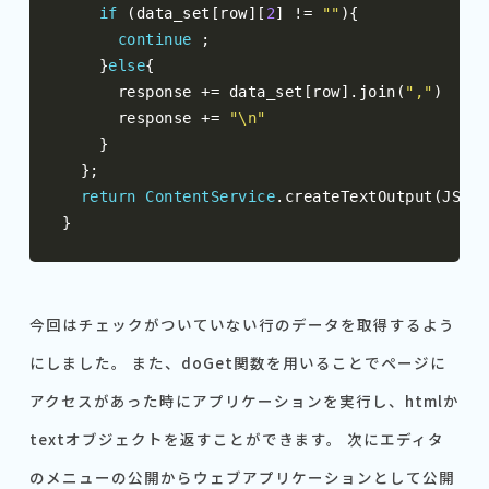
if
(
data_set
[
row
][
2
]
!=
""
){
continue
;
}
else
{
      response 
+=
 data_set
[
row
].
join
(
","
)
      response 
+=
"\n"
}
};
return
ContentService
.
createTextOutput
(
JSON
.
}
今回はチェックがついていない行のデータを取得するよう
にしました。 また、doGet関数を用いることでページに
アクセスがあった時にアプリケーションを実行し、htmlか
textオブジェクトを返すことができます。 次にエディタ
のメニューの公開からウェブアプリケーションとして公開