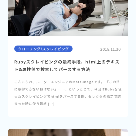
クローリング/スクレイピング
2018.11.30
Rubyスクレイピングの最終手段、html上のテキス
ト&属性値で検索してパースする方法
こんにちわ、ルーターエンジニアのMatsunagaです。 「この世
に取得できない値はない」…….. ということで、今回はRubyを使
ったスクレイピングでhtmlをパースする際、セレクタの指定で詰
まった時に使う最終 […]