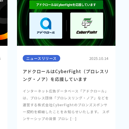
5
ニュースリリース
2025.10.14
アドクロールはCyberFight（プロレスリ
ング・ノア）を応援しています
」
インターネット広告データベース「アドクロール」
レ
は、プロレス団体「プロレスリング・ノア」などを
を
運営する株式会社CyberFightのブロンズスポンサ
ー契約を締結したことをお知らせいたします。 スポ
ンサーシップの背景 プロレ […]